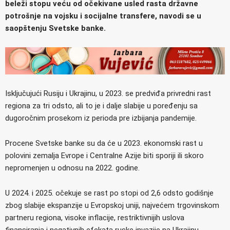
beleži stopu veću od očekivane usled rasta državne
potrošnje na vojsku i socijalne transfere, navodi se u
saopštenju Svetske banke.
Isključujući Rusiju i Ukrajinu, u 2023. se predviđa privredni rast
regiona za tri odsto, ali to je i dalje slabije u poređenju sa
dugoročnim prosekom iz perioda pre izbijanja pandemije.
Procene Svetske banke su da će u 2023. ekonomski rast u
polovini zemalja Evrope i Centralne Azije biti sporiji ili skoro
nepromenjen u odnosu na 2022. godine.
U 2024. i 2025. očekuje se rast po stopi od 2,6 odsto godišnje
zbog slabije ekspanzije u Evropskoj uniji, najvećem trgovinskom
partneru regiona, visoke inflacije, restriktivnijih uslova
finansiranja i negativnih efekata ruske invazije na Ukrajinu.