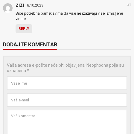
#1
ŽIZI
8.10.2023
Biće potrebna pamet svima da više ne izazivaju više izmišljene
viruse
REPLY
DODAJTE KOMENTAR
Vaša adresa e-pošte neće biti objavljena.
Neophodna polja su
označena
*