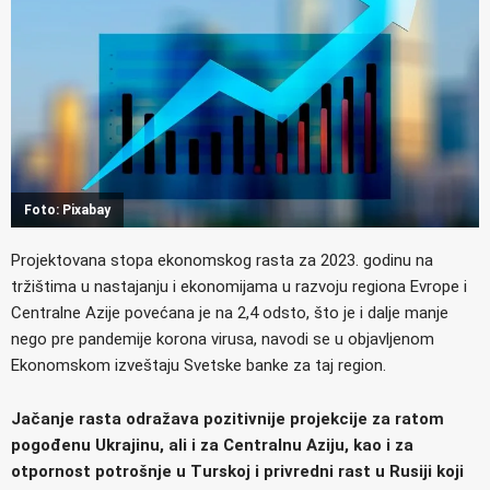
Foto: Pixabay
Projektovana stopa ekonomskog rasta za 2023. godinu na
tržištima u nastajanju i ekonomijama u razvoju regiona Evrope i
Centralne Azije povećana je na 2,4 odsto, što je i dalje manje
nego pre pandemije korona virusa, navodi se u objavljenom
Ekonomskom izveštaju Svetske banke za taj region.
Jačanje rasta odražava pozitivnije projekcije za ratom
pogođenu Ukrajinu, ali i za Centralnu Aziju, kao i za
otpornost potrošnje u Turskoj i privredni rast u Rusiji koji