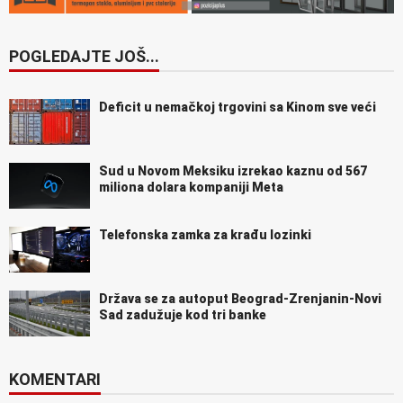
POGLEDAJTE JOŠ...
Deficit u nemačkoj trgovini sa Kinom sve veći
Sud u Novom Meksiku izrekao kaznu od 567
miliona dolara kompaniji Meta
Telefonska zamka za krađu lozinki
Država se za autoput Beograd-Zrenjanin-Novi
Sad zadužuje kod tri banke
KOMENTARI