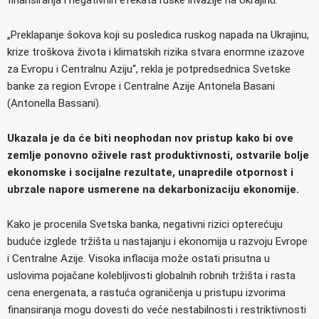
„Preklapanje šokova koji su posledica ruskog napada na Ukrajinu,
krize troškova života i klimatskih rizika stvara enormne izazove
za Evropu i Centralnu Aziju“, rekla je potpredsednica Svetske
banke za region Evrope i Centralne Azije Antonela Basani
(Antonella Bassani).
Ukazala je da će biti neophodan nov pristup kako bi ove
zemlje ponovno oživele rast produktivnosti, ostvarile bolje
ekonomske i socijalne rezultate, unapredile otpornost i
ubrzale napore usmerene na dekarbonizaciju ekonomije.
Kako je procenila Svetska banka, negativni rizici opterećuju
buduće izglede tržišta u nastajanju i ekonomija u razvoju Evrope
i Centralne Azije. Visoka inflacija može ostati prisutna u
uslovima pojačane kolebljivosti globalnih robnih tržišta i rasta
cena energenata, a rastuća ograničenja u pristupu izvorima
finansiranja mogu dovesti do veće nestabilnosti i restriktivnosti