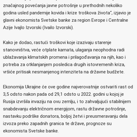
značajnog povećanja javne potrošnje u prethodnih nekoliko
godina usled pandemije kovida i krize troškova života“, izjavio je
glavni ekonomista Svetske banke za region Evrope i Centralne
Azije Ivajlo Izvorski (Ivailo Izvorski).
Kako je dodao, rastući troškovi koje izazivaju starenje
stanovništva, veće otplate kamata, ulaganja neophodna radi
ublažavanja klimatskih promena i prilagođavanja na njih, kao i
potreba za otklanjanjem posledica drugih istovremenih kriza,
vršiće pritisak nesmanjenog intenziteta na državne budžete.
Ekonomija Ukrajine će ove godine najverovatnije ostvariti rast od
3,5 odsto nakon pada od 29,1 odsto u 2022. godini u kojoj je
Rusija izvršila invaziju na ovu zemlju, i to zahvaljujući stabilnijem
snabdevanju električnom energijom, rastu državne potrošnje,
nastavku podrške donatora, boljoj žetvi i preusmeravanju dela
izvoza preko zapadnih granica te države, prognoze su
ekonomista Svetske banke.