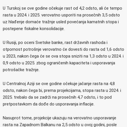
U Turskoj se ove godine očekuje rast od 4,2 odsto, ali će tempo
rasta u 2024. i 2025. verovatno usporiti na prosečnih 3,5 odsto
uz hlađenje domaće tražnje usled povećanja kamatnih stopa i
postepene fiskalne konsolidacije.
U Rusiji, po oceni Svetske banke, rast državnih rashoda i
otpornost potrošnje verovatno će dovesti do rasta od 1,6 odsto
u 2023, nakon čega će se ova stopa sniziti na 1,3 odsto u 2024. i
0,9 odsto u 2025. zbog ograničenih kapaciteta i usporavanja
potrošačke tražnje.
U Centralnoj Aziji se ove godine očekuje jačanje rasta na 4,8
odsto, nakon čega bi, prema projekcijama, stopa rasta u 2024. i
2025. trebalo da se zadrži na prosečnih 4,7 odsto, i to pod
pretpostavkom da dođe do usporavanja inflacije.
Nasuprot tome, projekcije ukazuju na verovatno usporavanje
rasta na Zapadnom Balkanu na 2,5 odsto u ovoj godini, posle