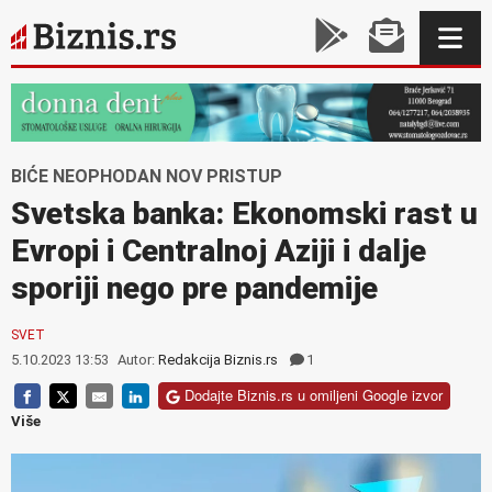
BIĆE NEOPHODAN NOV PRISTUP
Svetska banka: Ekonomski rast u
Evropi i Centralnoj Aziji i dalje
sporiji nego pre pandemije
SVET
5.10.2023 13:53
Autor:
Redakcija Biznis.rs
1
Dodajte Biznis.rs u omiljeni Google izvor
Više