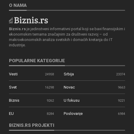
O NAMA
Biznis.rs
je jedinstveni informativni portal koji se bavi finansijskim i
ekonomskim temama značajnim za društveni razvoj – od
makroekonomskih analiza svetskih i domaćih kretanja do IT
industrije.
POPULARNE KATEGORIJE
Vesti
Srbija
24958
23374
Svet
Novac
16298
9663
Biznis
U fokusu
9262
9221
EU
Poslovanje
8284
6984
BIZNIS.RS PROJEKTI