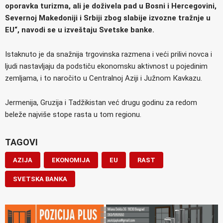
oporavka turizma, ali je doživela pad u Bosni i Hercegovini,
Severnoj Makedoniji i Srbiji zbog slabije izvozne tražnje u
EU“, navodi se u izveštaju Svetske banke.
Istaknuto je da snažnija trgovinska razmena i veći prilivi novca i
ljudi nastavljaju da podstiču ekonomsku aktivnost u pojedinim
zemljama, i to naročito u Centralnoj Aziji i Južnom Кavkazu.
Jermenija, Gruzija i Tadžikistan već drugu godinu za redom
beleže najviše stope rasta u tom regionu.
TAGOVI
AZIJA
EKONOMIJA
EU
RAST
SVETSKA BANKA