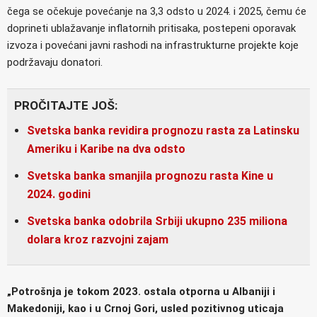
čega se očekuje povećanje na 3,3 odsto u 2024. i 2025, čemu će
doprineti ublažavanje inflatornih pritisaka, postepeni oporavak
izvoza i povećani javni rashodi na infrastrukturne projekte koje
podržavaju donatori.
PROČITAJTE JOŠ:
Svetska banka revidira prognozu rasta za Latinsku
Ameriku i Karibe na dva odsto
Svetska banka smanjila prognozu rasta Kine u
2024. godini
Svetska banka odobrila Srbiji ukupno 235 miliona
dolara kroz razvojni zajam
„Potrošnja je tokom 2023. ostala otporna u Albaniji i
Makedoniji, kao i u Crnoj Gori, usled pozitivnog uticaja