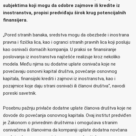
subjektima koji mogu da odobre zajmove ili kredite iz
inostranstva, propisi predviđaju širok krug potencijalnih
finansijera.
„Pored stranih banaka, sredstva mogu da obezbede i inostrana
pravna i fizička lica, kao i ogranci stranih pravnih lica koji posluju
kao osnivači domaćih kompanija. U praksi se finansiranje
poslovanja iz inostranstva najčešće realizuje kroz nekoliko
modela. Među njima su dodatne uplate osnivača koje ne
povećavaju osnovni kapital društva, povećanje osnovnog
kapitala, finansijski krediti i zajmovi iz inostranstva, kao i
pozajmice koje daju strani osnivači ili članovi društva“, navodi
poreski savetnik.
Posebnu pažnju privlače dodatne uplate članova društva koje ne
dovode do povećanja osnovnog kapitala. Ovaj institut predviđen
je Zakonom o privrednim društvima i omogućava stranim
osnivačima ili članovima da kompaniji uplate dodatna novčana