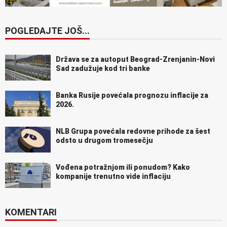
POGLEDAJTE JOŠ...
Država se za autoput Beograd-Zrenjanin-Novi
Sad zadužuje kod tri banke
Banka Rusije povećala prognozu inflacije za
2026.
NLB Grupa povećala redovne prihode za šest
odsto u drugom tromesečju
Vođena potražnjom ili ponudom? Kako
kompanije trenutno vide inflaciju
KOMENTARI