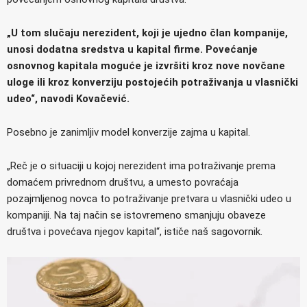
„U tom slučaju nerezident, koji je ujedno član kompanije,
unosi dodatna sredstva u kapital firme. Povećanje
osnovnog kapitala moguće je izvršiti kroz nove novčane
uloge ili kroz konverziju postojećih potraživanja u vlasnički
udeo“, navodi Kovačević.
Posebno je zanimljiv model konverzije zajma u kapital.
„Reč je o situaciji u kojoj nerezident ima potraživanje prema
domaćem privrednom društvu, a umesto povraćaja
pozajmljenog novca to potraživanje pretvara u vlasnički udeo u
kompaniji. Na taj način se istovremeno smanjuju obaveze
društva i povećava njegov kapital“, ističe naš sagovornik.