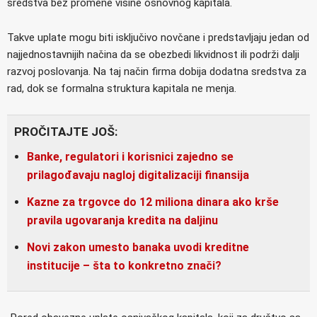
sredstva bez promene visine osnovnog kapitala.
Takve uplate mogu biti isključivo novčane i predstavljaju jedan od
najjednostavnijih načina da se obezbedi likvidnost ili podrži dalji
razvoj poslovanja. Na taj način firma dobija dodatna sredstva za
rad, dok se formalna struktura kapitala ne menja.
PROČITAJTE JOŠ:
Banke, regulatori i korisnici zajedno se
prilagođavaju nagloj digitalizaciji finansija
Kazne za trgovce do 12 miliona dinara ako krše
pravila ugovaranja kredita na daljinu
Novi zakon umesto banaka uvodi kreditne
institucije – šta to konkretno znači?