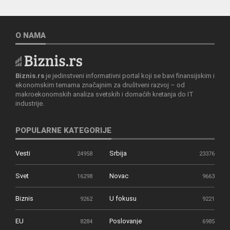
O NAMA
Biznis.rs
je jedinstveni informativni portal koji se bavi finansijskim i
ekonomskim temama značajnim za društveni razvoj – od
makroekonomskih analiza svetskih i domaćih kretanja do IT
industrije.
POPULARNE KATEGORIJE
Vesti
Srbija
24958
23376
Svet
Novac
16298
9663
Biznis
U fokusu
9262
9221
EU
Poslovanje
8284
6985