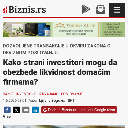
DOZVOLJENE TRANSAKCIJE U OKVIRU ZAKONA O
DEVIZNOM POSLOVANJU
Kako strani investitori mogu da
obezbede likvidnost domaćim
firmama?
BANKE
INVESTICIJE
IZDVAJAMO
POSLOVANJE
1.6.2026 08:01
Autor:
Ljiljana Begović
1
Dodajte Biznis.rs u omiljeni Google izvor
Više