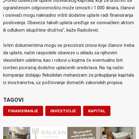
„Pored obavezne uplate osnivačkog kapitala, koji za društvo sa
ograničenom odgovornošću može iznositi i 1.000 dinara, članovi
i osnivači mogu naknadno vršiti dodatne uplate radi finansiranja
poslovanja. Obaveza takvih uplata uređuje se osnivačkim aktom
ili odlukom skupštine društva“, kaže Radošević.
Istim dokumentima mogu se precizirati iznosi koje članovi treba
da uplate, način raspodele obaveze u skladu sa njihovim
vlasničkim udelima, kao i rokovi u kojima će eventualno biti
izvršen povraćaj dodatno uplaćenih sredstava. Na taj način
kompanije dobijaju fleksibilan mehanizam za prikupljanje kapitala
iz inostranstva, uz poštovanje domaćih zakonskih propisa.
TAGOVI
FINANSIRANJE
INVESTICIJE
KAPITAL