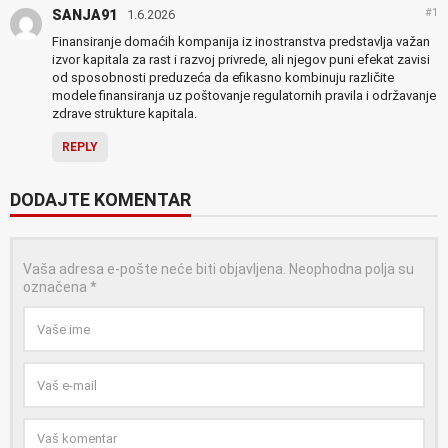
#1
SANJA91
1.6.2026
Finansiranje domaćih kompanija iz inostranstva predstavlja važan
izvor kapitala za rast i razvoj privrede, ali njegov puni efekat zavisi
od sposobnosti preduzeća da efikasno kombinuju različite
modele finansiranja uz poštovanje regulatornih pravila i održavanje
zdrave strukture kapitala.
REPLY
DODAJTE KOMENTAR
Vaša adresa e-pošte neće biti objavljena.
Neophodna polja su
označena
*