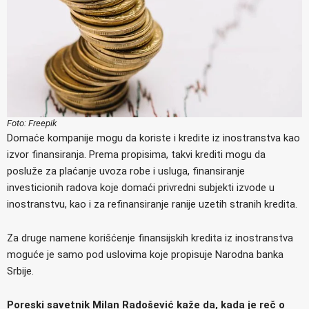
Foto: Freepik
Domaće kompanije mogu da koriste i kredite iz inostranstva kao
izvor finansiranja. Prema propisima, takvi krediti mogu da
posluže za plaćanje uvoza robe i usluga, finansiranje
investicionih radova koje domaći privredni subjekti izvode u
inostranstvu, kao i za refinansiranje ranije uzetih stranih kredita.
Za druge namene korišćenje finansijskih kredita iz inostranstva
moguće je samo pod uslovima koje propisuje Narodna banka
Srbije.
Poreski savetnik Milan Radošević kaže da, kada je reč o