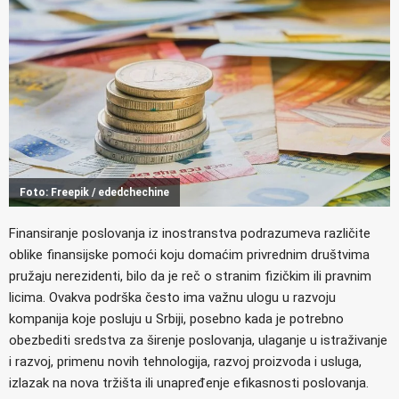
Foto: Freepik / ededchechine
Finansiranje poslovanja iz inostranstva podrazumeva različite
oblike finansijske pomoći koju domaćim privrednim društvima
pružaju nerezidenti, bilo da je reč o stranim fizičkim ili pravnim
licima. Ovakva podrška često ima važnu ulogu u razvoju
kompanija koje posluju u Srbiji, posebno kada je potrebno
obezbediti sredstva za širenje poslovanja, ulaganje u istraživanje
i razvoj, primenu novih tehnologija, razvoj proizvoda i usluga,
izlazak na nova tržišta ili unapređenje efikasnosti poslovanja.