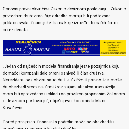
Osnovni pravni okvir čine Zakon o deviznom poslovanju i Zakon o
privrednim društvima, čije odredbe moraju biti poštovane
prilikom svake finansijske transakcije između domaćih firmi i
nerezidenata.
„Jedan od najčešćih modela finansiranja jeste pozajmica koju
domaćoj kompaniji daje strani osnivač ili član društva.
Nerezident, bez obzira na to da li je fizičko ili pravno lice, može
da obezbedi sredstva firmi kroz zajam, ali takva transakcija
mora biti sprovedena u skladu sa pravilima propisanim Zakonom
o deviznom poslovanju“, objašnjava ekonomista Milan
Kovačević.
Pored pozajmica, finansijska podrška može se obezbediti i
povećanjem osnovnog kapitala društva.