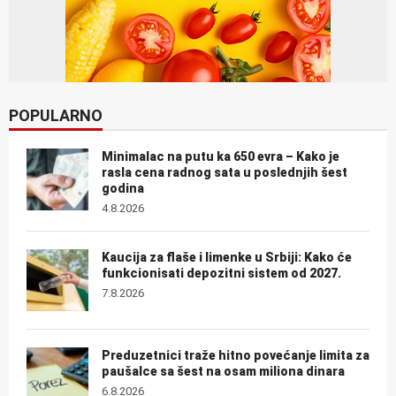
POPULARNO
Minimalac na putu ka 650 evra – Kako je
rasla cena radnog sata u poslednjih šest
godina
4.8.2026
Kaucija za flaše i limenke u Srbiji: Kako će
funkcionisati depozitni sistem od 2027.
7.8.2026
Preduzetnici traže hitno povećanje limita za
paušalce sa šest na osam miliona dinara
6.8.2026