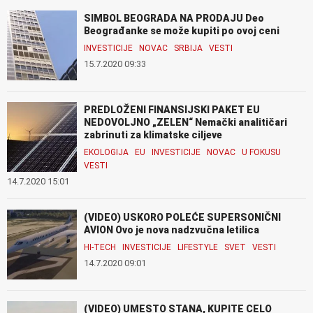
SIMBOL BEOGRADA NA PRODAJU Deo
Beograđanke se može kupiti po ovoj ceni
INVESTICIJE
NOVAC
SRBIJA
VESTI
15.7.2020 09:33
PREDLOŽENI FINANSIJSKI PAKET EU
NEDOVOLJNO „ZELEN“ Nemački analitičari
zabrinuti za klimatske ciljeve
EKOLOGIJA
EU
INVESTICIJE
NOVAC
U FOKUSU
VESTI
14.7.2020 15:01
(VIDEO) USKORO POLEĆE SUPERSONIČNI
AVION Ovo je nova nadzvučna letilica
HI-TECH
INVESTICIJE
LIFESTYLE
SVET
VESTI
14.7.2020 09:01
(VIDEO) UMESTO STANA, KUPITE CELO