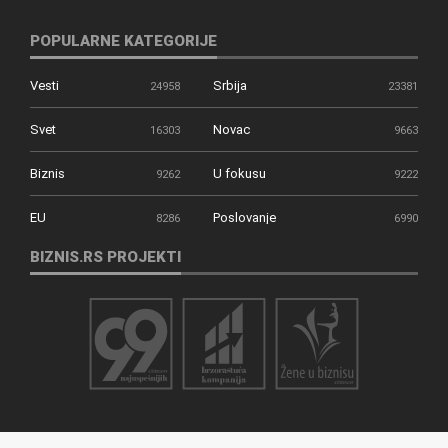
POPULARNE KATEGORIJE
Vesti
Srbija
24958
23381
Svet
Novac
16303
9663
Biznis
U fokusu
9262
9222
EU
Poslovanje
8286
6990
BIZNIS.RS PROJEKTI