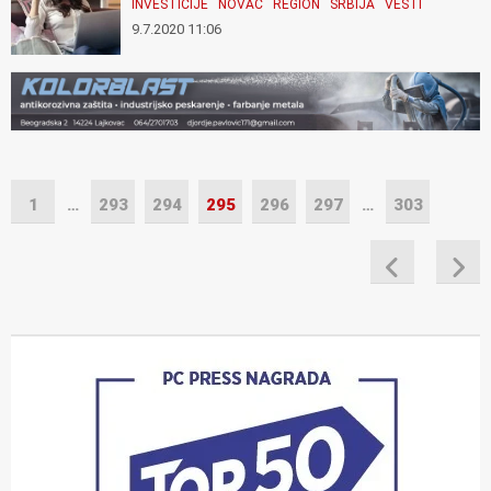
INVESTICIJE
NOVAC
REGION
SRBIJA
VESTI
9.7.2020 11:06
1
…
293
294
295
296
297
…
303