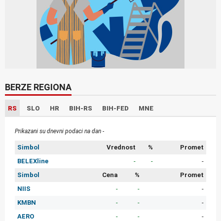
BERZE REGIONA
RS
SLO
HR
BIH-RS
BIH-FED
MNE
Prikazani su dnevni podaci na dan -
Simbol
Vrednost
%
Promet
BELEXline
-
-
-
Simbol
Cena
%
Promet
NIIS
-
-
-
KMBN
-
-
-
AERO
-
-
-