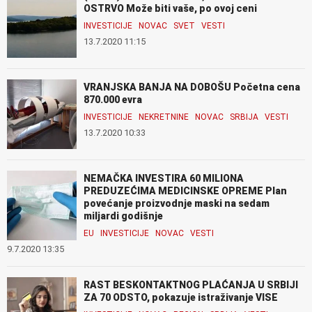
OSTRVO Može biti vaše, po ovoj ceni
INVESTICIJE
NOVAC
SVET
VESTI
13.7.2020 11:15
VRANJSKA BANJA NA DOBOŠU Početna cena
870.000 evra
INVESTICIJE
NEKRETNINE
NOVAC
SRBIJA
VESTI
13.7.2020 10:33
NEMAČKA INVESTIRA 60 MILIONA
PREDUZEĆIMA MEDICINSKE OPREME Plan
povećanje proizvodnje maski na sedam
miljardi godišnje
EU
INVESTICIJE
NOVAC
VESTI
9.7.2020 13:35
RAST BESKONTAKTNOG PLAĆANJA U SRBIJI
ZA 70 ODSTO, pokazuje istraživanje VISE