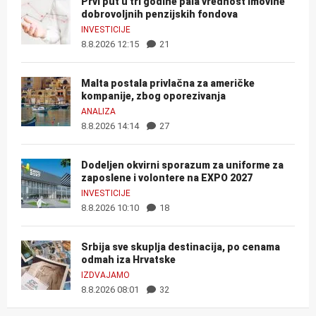
Prvi put u tri godine pala vrednost imovine
dobrovoljnih penzijskih fondova
INVESTICIJE
8.8.2026 12:15
21
Malta postala privlačna za američke
kompanije, zbog oporezivanja
ANALIZA
8.8.2026 14:14
27
Dodeljen okvirni sporazum za uniforme za
zaposlene i volontere na EXPO 2027
INVESTICIJE
8.8.2026 10:10
18
Srbija sve skuplja destinacija, po cenama
odmah iza Hrvatske
IZDVAJAMO
8.8.2026 08:01
32