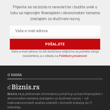
Prijavite se na biznis.rs newsletter i budite uvek u
toku sa najnovijim finansijskim i ekonomskim temama
značajnim za društveni razvoj.
Vaša e-mail adresa će biti korišćena isključivo za potrebe slanja
newslettera, a u skladu sa
Politikom privatnosti
.
O NAMA
Biznis.rs
je jedinstveni informativni portal koji se bavi finansijskim i
ekonomskim temama značajnim za društveni razvoj – od
makroekonomskih analiza svetskih i domaćih kretanja do IT
industrije.