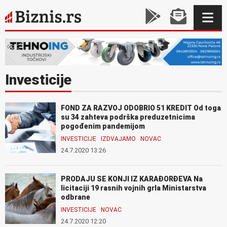
Investicije
FOND ZA RAZVOJ ODOBRIO 51 KREDIT Od toga
su 34 zahteva podrška preduzetnicima
pogođenim pandemijom
INVESTICIJE
IZDVAJAMO
NOVAC
24.7.2020 13:26
PRODAJU SE KONJI IZ KARAĐORĐEVA Na
licitaciji 19 rasnih vojnih grla Ministarstva
odbrane
INVESTICIJE
NOVAC
24.7.2020 12:20