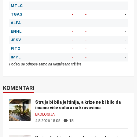
MTLC
-
-
-
TGAS
-
-
-
ALFA
-
-
-
ENHL
-
-
-
JESV
-
-
-
FITO
-
-
-
IMPL
-
-
-
Podaci se odnose samo na Regulisano tržište
KOMENTARI
Struja bi bila jeftinija, a krize ne bi bilo da
imamo više solara na krovovima
EKOLOGIJA
4.8.2026 18:05
18