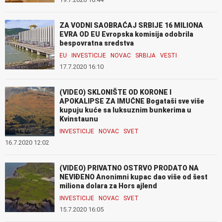
ZA VODNI SAOBRAĆAJ SRBIJE 16 MILIONA
EVRA OD EU Evropska komisija odobrila
bespovratna sredstva
EU
INVESTICIJE
NOVAC
SRBIJA
VESTI
17.7.2020 16:10
(VIDEO) SKLONIŠTE OD KORONE I
APOKALIPSE ZA IMUĆNE Bogataši sve više
kupuju kuće sa luksuznim bunkerima u
Kvinstaunu
INVESTICIJE
NOVAC
SVET
16.7.2020 12:02
(VIDEO) PRIVATNO OSTRVO PRODATO NA
NEVIĐENO Anonimni kupac dao više od šest
miliona dolara za Hors ajlend
INVESTICIJE
NOVAC
SVET
15.7.2020 16:05