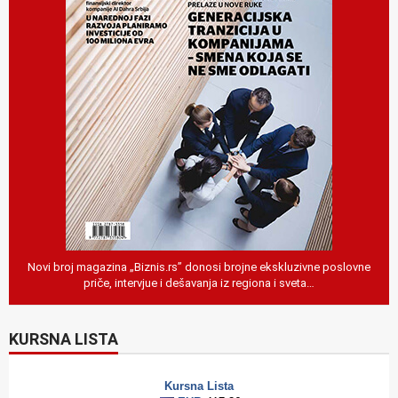
Novi broj magazina „Biznis.rs” donosi brojne ekskluzivne poslovne
priče, intervjue i dešavanja iz regiona i sveta…
KURSNA LISTA