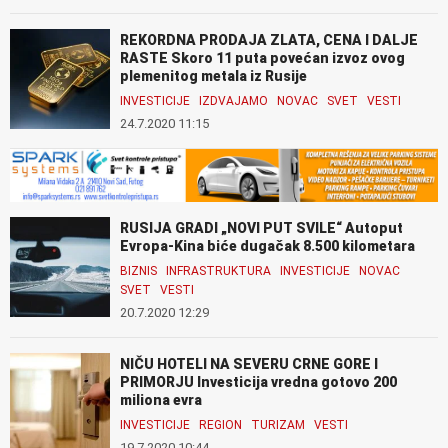
REKORDNA PRODAJA ZLATA, CENA I DALJE
RASTE Skoro 11 puta povećan izvoz ovog
plemenitog metala iz Rusije
INVESTICIJE
IZDVAJAMO
NOVAC
SVET
VESTI
24.7.2020 11:15
RUSIJA GRADI „NOVI PUT SVILE“ Autoput
Evropa-Kina biće dugačak 8.500 kilometara
BIZNIS
INFRASTRUKTURA
INVESTICIJE
NOVAC
SVET
VESTI
20.7.2020 12:29
NIČU HOTELI NA SEVERU CRNE GORE I
PRIMORJU Investicija vredna gotovo 200
miliona evra
INVESTICIJE
REGION
TURIZAM
VESTI
19.7.2020 10:44