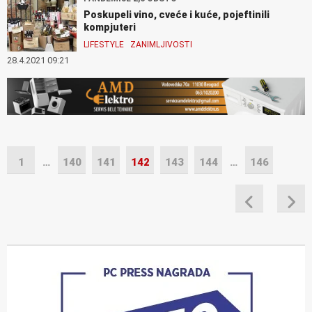
Poskupeli vino, cveće i kuće, pojeftinili
kompjuteri
LIFESTYLE
ZANIMLJIVOSTI
28.4.2021 09:21
1
…
140
141
142
143
144
…
146