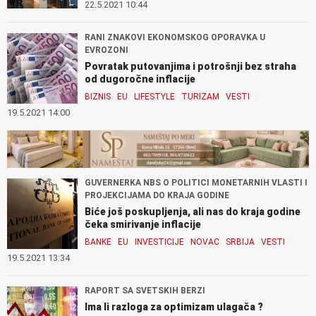
22.5.2021 10:44
RANI ZNAKOVI EKONOMSKOG OPORAVKA U
EVROZONI
Povratak putovanjima i potrošnji bez straha
od dugoročne inflacije
BIZNIS
EU
LIFESTYLE
TURIZAM
VESTI
19.5.2021 14:00
GUVERNERKA NBS O POLITICI MONETARNIH VLASTI I
PROJEKCIJAMA DO KRAJA GODINE
Biće još poskupljenja, ali nas do kraja godine
čeka smirivanje inflacije
BANKE
EU
INVESTICIJE
NOVAC
SRBIJA
VESTI
19.5.2021 13:34
RAPORT SA SVETSKIH BERZI
Ima li razloga za optimizam ulagača ?