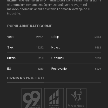
Biznis.rs
je jedinstveni informativni portal koji se bavi finansijskim i
ekonomskim temama značajnim za društveni razvoj – od
makroekonomskih analiza svetskih i domaćih kretanja do IT
industrije.
POPULARNE KATEGORIJE
Vesti
Srbija
24954
23363
Svet
Novac
16292
9662
Biznis
U fokusu
9258
9218
EU
Poslovanje
8280
6979
BIZNIS.RS PROJEKTI