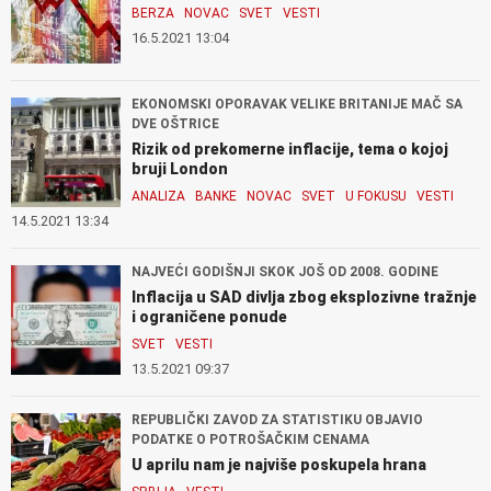
BERZA
NOVAC
SVET
VESTI
16.5.2021 13:04
EKONOMSKI OPORAVAK VELIKE BRITANIJE MAČ SA
DVE OŠTRICE
Rizik od prekomerne inflacije, tema o kojoj
bruji London
ANALIZA
BANKE
NOVAC
SVET
U FOKUSU
VESTI
14.5.2021 13:34
NAJVEĆI GODIŠNJI SKOK JOŠ OD 2008. GODINE
Inflacija u SAD divlja zbog eksplozivne tražnje
i ograničene ponude
SVET
VESTI
13.5.2021 09:37
REPUBLIČKI ZAVOD ZA STATISTIKU OBJAVIO
PODATKE O POTROŠAČKIM CENAMA
U aprilu nam je najviše poskupela hrana