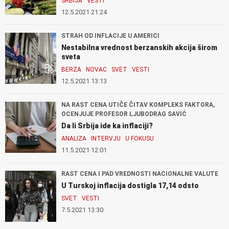
SRBIJA
VESTI
12.5.2021 21:24
STRAH OD INFLACIJE U AMERICI
Nestabilna vrednost berzanskih akcija širom
sveta
BERZA
NOVAC
SVET
VESTI
12.5.2021 13:13
NA RAST CENA UTIČE ČITAV KOMPLEKS FAKTORA,
OCENJUJE PROFESOR LJUBODRAG SAVIĆ
Da li Srbija ide ka inflaciji?
ANALIZA
INTERVJU
U FOKUSU
11.5.2021 12:01
RAST CENA I PAD VREDNOSTI NACIONALNE VALUTE
U Turskoj inflacija dostigla 17,14 odsto
SVET
VESTI
7.5.2021 13:30