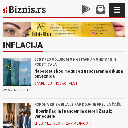
INFLACIJA
ECB PRED ODLUKOM O NASTAVKU MONETARNIH
PODSTICAJA
Napetost zbog mogućeg usporavanja otkupa
obveznica
BANKE
EU
NOVAC
VESTI
25.5.2021 08:01
KORONA KRIZA BILA JE KAP KOJA JE PRELILA ČAŠU
Hiperinflacija i pandemija oterali Zaru iz
Venecuele
LIFESTYLE
VESTI
ZANIMLJIVOSTI