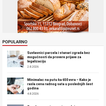
POPULARNO
Suvlasnici parcela i stanari zgrada bez
mogućnosti da provere prijave za
legalizaciju
2.8.2026
Minimalac na putu ka 650 evra – Kako je
rasla cena radnog sata u poslednjih šest
godina
4.8.2026