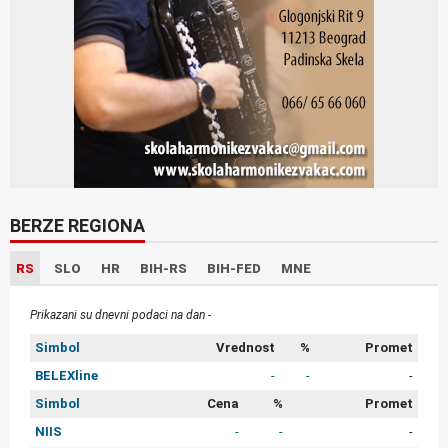
BERZE REGIONA
RS
SLO
HR
BIH-RS
BIH-FED
MNE
Prikazani su dnevni podaci na dan -
Simbol
Vrednost
%
Promet
BELEXline
-
-
-
Simbol
Cena
%
Promet
NIIS
-
-
-