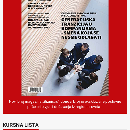
Novi broj magazina „Biznis.rs” donosi brojne ekskluzivne poslovne
priče, intervjue i dešavanja iz regiona i sveta…
KURSNA LISTA