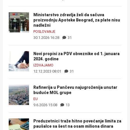
Ministarstvo zdravlja želi da sačuva
proizvodnju Apoteke Beograd, za plate nisu
nadležni
POSLOVANJE
30.1.2026 16:28
31
Novi propisi za PDV obveznike od 1. januara
2024. godine
IZDVAJAMO
12.12.2023 08:01
31
Rafinerija u Pančevu najugroženija unutar
buduće MOL grupe
EU
9.6.2026 15:08
13
Preduzetnici traže hitno povećanje limita za
paušalce sa šest na osam miliona dinara