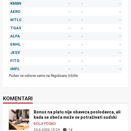
KMBN
-
-
-
AERO
-
-
-
MTLC
-
-
-
TGAS
-
-
-
ALFA
-
-
-
ENHL
-
-
-
JESV
-
-
-
FITO
-
-
-
IMPL
-
-
-
Podaci se odnose samo na Regulisano tržište
KOMENTARI
Bonus na platu nije obaveza poslodavca, ali
kada se obeća može se potraživati sudski
BOLJI POSAO
25.6.2026 15:29
14