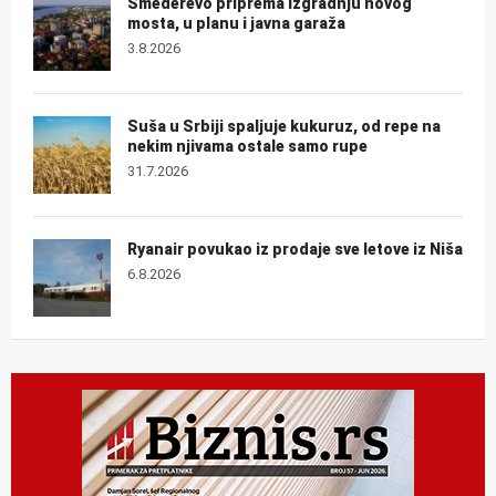
Smederevo priprema izgradnju novog
mosta, u planu i javna garaža
3.8.2026
Suša u Srbiji spaljuje kukuruz, od repe na
nekim njivama ostale samo rupe
31.7.2026
Ryanair povukao iz prodaje sve letove iz Niša
6.8.2026