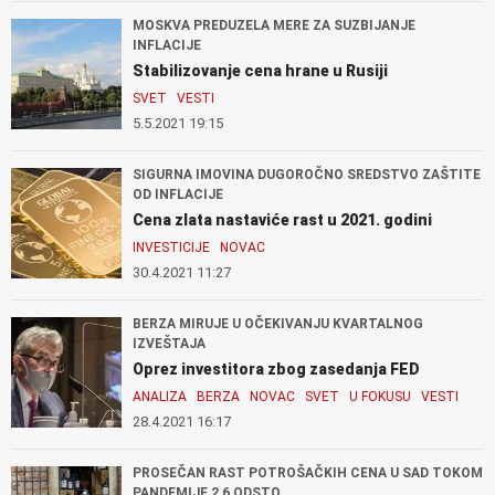
MOSKVA PREDUZELA MERE ZA SUZBIJANJE
INFLACIJE
Stabilizovanje cena hrane u Rusiji
SVET
VESTI
5.5.2021 19:15
SIGURNA IMOVINA DUGOROČNO SREDSTVO ZAŠTITE
OD INFLACIJE
Cena zlata nastaviće rast u 2021. godini
INVESTICIJE
NOVAC
30.4.2021 11:27
BERZA MIRUJE U OČEKIVANJU KVARTALNOG
IZVEŠTAJA
Oprez investitora zbog zasedanja FED
ANALIZA
BERZA
NOVAC
SVET
U FOKUSU
VESTI
28.4.2021 16:17
PROSEČAN RAST POTROŠAČKIH CENA U SAD TOKOM
PANDEMIJE 2,6 ODSTO