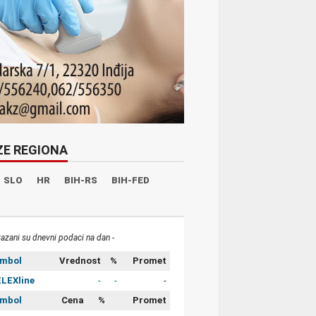
ZE REGIONA
SLO
HR
BIH-RS
BIH-FED
kazani su dnevni podaci na dan -
imbol
Vrednost
%
Promet
LEXline
-
-
-
imbol
Cena
%
Promet