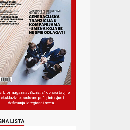
i broj magazina „Biznis.rs” donosi brojne
ekskluzivne poslovne priče, intervjue i
dešavanja iz regiona i sveta…
SNA LISTA