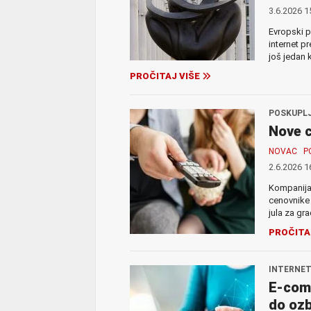
3.6.2026 1
Evropski p
internet p
još jedan 
PROČITAJ VIŠE
POSKUPLJ
Nove ce
NOVAC
P
2.6.2026 1
Kompanija 
cenovnike z
jula za gr
PROČITA
INTERNET
E-comm
do ozb