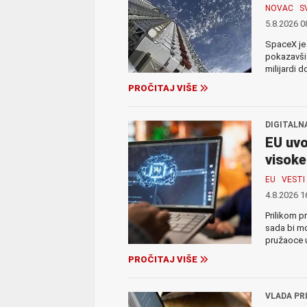
NOVAC
S
5.8.2026 0
SpaceX je 
pokazavši 
milijardi d
PROČITAJ VIŠE
DIGITALN
EU uvo
visoke
EU
VESTI
4.8.2026 1
Prilikom pr
sada bi mo
pružaoce u
PROČITAJ VIŠE
VLADA PR