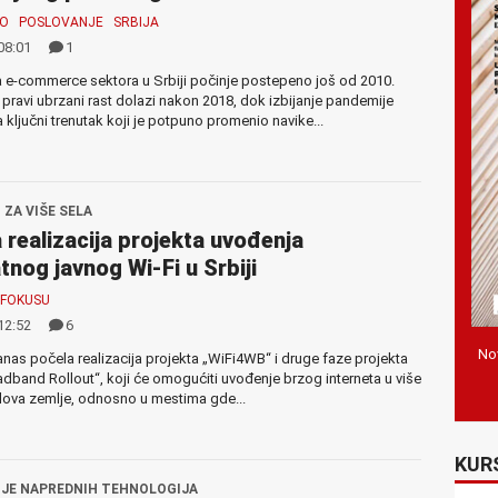
MO
POSLOVANJE
SRBIJA
08:01
1
 e-commerce sektora u Srbiji počinje postepeno još od 2010.
i pravi ubrzani rast dolazi nakon 2018, dok izbijanje pandemije
a ključni trenutak koji je potpuno promenio navike...
 ZA VIŠE SELA
 realizacija projekta uvođenja
tnog javnog Wi-Fi u Srbiji
 FOKUSU
12:52
6
Nov
anas počela realizacija projekta „WiFi4WB“ i druge faze projekta
adband Rollout“, koji će omogućiti uvođenje brzog interneta u više
elova zemlje, odnosno u mestima gde...
KUR
JE NAPREDNIH TEHNOLOGIJA