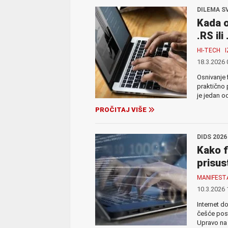
DILEMA S
Kada o
.RS il
HI-TECH
18.3.2026 
Osnivanje 
praktično 
je jedan o
PROČITAJ VIŠE
DIDS 202
Kako f
prisus
MANIFEST
10.3.2026 
Internet d
češće post
Upravo na 