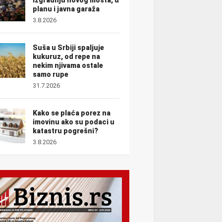
planu i javna garaža
3.8.2026
Suša u Srbiji spaljuje
kukuruz, od repe na
nekim njivama ostale
samo rupe
31.7.2026
Kako se plaća porez na
imovinu ako su podaci u
katastru pogrešni?
3.8.2026