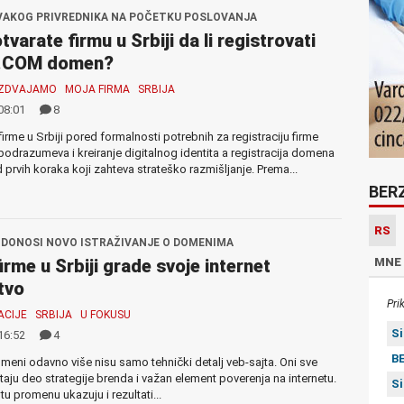
VAKOG PRIVREDNIKA NA POČETKU POSLOVANJA
tvarate firmu u Srbiji da li registrovati
i .COM domen?
IZDVAJAMO
MOJA FIRMA
SRBIJA
08:01
8
firme u Srbiji pored formalnosti potrebnih za registraciju firme
podrazumeva i kreiranje digitalnog identita a registracija domena
d prvih koraka koji zahteva strateško razmišljanje. Prema...
BER
RS
6 DONOSI NOVO ISTRAŽIVANJE O DOMENIMA
MNE
irme u Srbiji grade svoje internet
tvo
Pri
ACIJE
SRBIJA
U FOKUSU
S
16:52
4
BE
omeni odavno više nisu samo tehnički detalj veb-sajta. Oni sve
aju deo strategije brenda i važan element poverenja na internetu.
S
tu promenu ukazuju i rezultati...