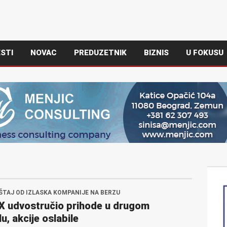
STI
NOVAC
PREDUZETNIK
BIZNIS
U FOKUSU
EŠTAJ OD IZLASKA KOMPANIJE NA BERZU
X udvostručio prihode u drugom
u, akcije oslabile