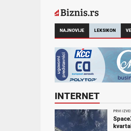
NAJNOVIJE
LEKSIKON
VE
INTERNET
PRVI IZV
Space
kvartal