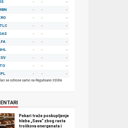
IS
-
-
-
MBN
-
-
-
ERO
-
-
-
TLC
-
-
-
GAS
-
-
-
LFA
-
-
-
NHL
-
-
-
ESV
-
-
-
ITO
-
-
-
MPL
-
-
-
aci se odnose samo na Regulisano tržište
ENTARI
Pekari traže poskupljenje
hleba „Sava“ zbog rasta
troškova energenata i