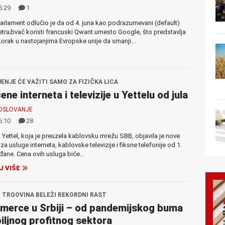
5:29
1
arlament odlučio je da od 4. juna kao podrazumevani (default)
retraživač koristi francuski Qwant umesto Google, što predstavlja
korak u nastojanjima Evropske unije da smanji...
ENJE ĆE VAŽITI SAMO ZA FIZIČKA LICA
ne interneta i televizije u Yettelu od jula
OSLOVANJE
6:10
28
Yettel, koja je preuzela kablovsku mrežu SBB, objavila je nove
a usluge interneta, kablovske televizije i fiksne telefonije od 1.
ađane. Cena ovih usluga biće...
J VIŠE
 TRGOVINA BELEŽI REKORDNI RAST
erce u Srbiji – od pandemijskog buma
iljnog profitnog sektora