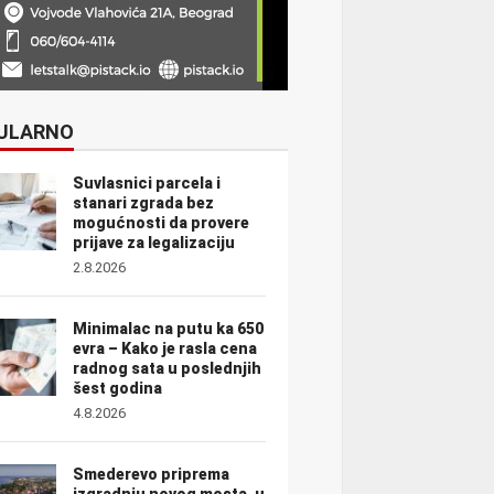
ULARNO
Suvlasnici parcela i
stanari zgrada bez
mogućnosti da provere
prijave za legalizaciju
2.8.2026
Minimalac na putu ka 650
evra – Kako je rasla cena
radnog sata u poslednjih
šest godina
4.8.2026
Smederevo priprema
izgradnju novog mosta, u