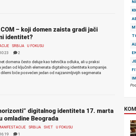
NI
K
A
M
i .COM – koji domen zaista gradi jači
T
ni identitet?
A
ACIJE
SRBIJA
U FOKUSU
E
10:23
2
J
rnet domena često deluje kao tehnička odluka, ali u praksi
a jedan od ključnih elemenata digitalnog identiteta kompanije.
F
 dilemi biće posvećen jedan od najzanimljivijih segmenata
I
Pod
KOM
horizonti“ digitalnog identiteta 17. marta
u omladine Beograda
MANIFESTACIJE
SRBIJA
SVET
U FOKUSU
16:19
1