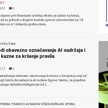
VET
8:57
0
objavio prvi finansijski izveštaj otkako je izašao na berzu,
da su prihodi u drugom kvartalu gotovo udvostručeni na 7,8
olara sa 4,1 milijarde godinu dana...
A POLITIKA
di obavezno označavanje AI sadržaja i
 kazne za kršenje pravila
6:17
2
etraživanja interneta i skrolovanja korisnici u Evropskoj uniji od
gli češće da nailaze na AI vodene žigove. Naime, za pojedine
sluga veštačke inteligencije od 2....
IPREMA TRANZICIJU NAKON VIŠEGODIŠNJEG SPORA