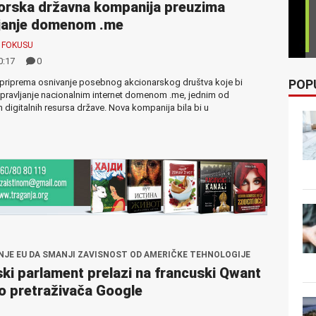
orska državna kompanija preuzima
ljanje domenom .me
 FOKUSU
0:17
0
POP
 priprema osnivanje posebnog akcionarskog društva koje bi
pravljanje nacionalnim internet domenom .me, jednim od
ih digitalnih resursa države. Nova kompanija bila bi u
JE EU DA SMANJI ZAVISNOST OD AMERIČKE TEHNOLOGIJE
ki parlament prelazi na francuski Qwant
 pretraživača Google