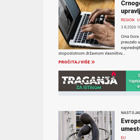
Crnog
uprav
REGION
U
3.8.2026 1
Crna Gora
preuzelo u
najvrednij
stopostotnom državnom vlasništvu...
PROČITAJ VIŠE
NASTOJAN
Evrops
umesto
EU