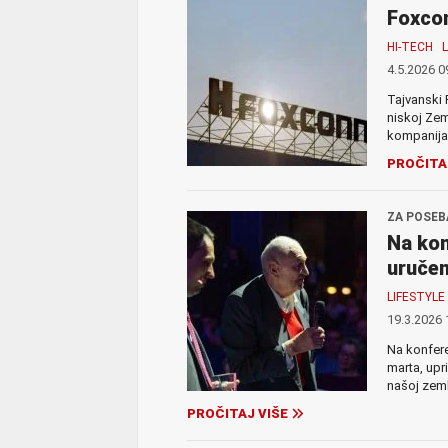
Foxcon
HI-TECH
4.5.2026 0
Tajvanski 
niskoj Zem
kompanija 
PROČITA
ZA POSEB
Na kon
uručen
LIFESTYLE
19.3.2026 
Na konfere
marta, upr
našoj zemlj
PROČITAJ VIŠE