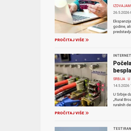
IZDVAJA
26.5.2026 
Ekspanzija
godine, al
predstavlj
PROČITAJ VIŠE
INTERNET
Počela
bespla
SRBIJA
U
14.5.2026 
U Srbije d
„Rural Bro
ruralnih d
PROČITAJ VIŠE
TESTIRAN