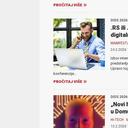
PROČITAJ VIŠE
DIDS 2026
.RS il
digital
MANIFEST
24.2.2026 
Izbor inte
predstavlj
Upravo toj
konferencije...
PROČITAJ VIŠE
DIDS 2026
„Novi 
u Dom
HI-TECH
13.2.2026 