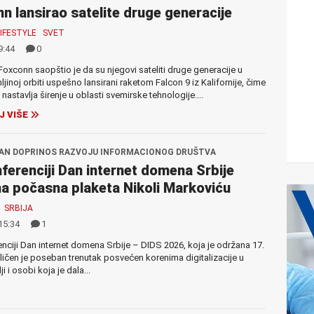
n lansirao satelite druge generacije
LIFESTYLE
SVET
9:44
0
Foxconn saopštio je da su njegovi sateliti druge generacije u
ljinoj orbiti uspešno lansirani raketom Falcon 9 iz Kalifornije, čime
nastavlja širenje u oblasti svemirske tehnologije....
J VIŠE
AN DOPRINOS RAZVOJU INFORMACIONOG DRUŠTVA
ferenciji Dan internet domena Srbije
a počasna plaketa Nikoli Markoviću
SRBIJA
15:34
1
nciji Dan internet domena Srbije – DIDS 2026, koja je održana 17.
iličen je poseban trenutak posvećen korenima digitalizacije u
i i osobi koja je dala...