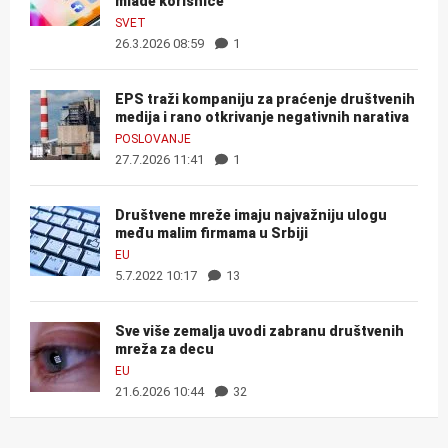
mlade korisnice
SVET
26.3.2026 08:59
1
EPS traži kompaniju za praćenje društvenih
medija i rano otkrivanje negativnih narativa
POSLOVANJE
27.7.2026 11:41
1
Društvene mreže imaju najvažniju ulogu
među malim firmama u Srbiji
EU
5.7.2022 10:17
13
Sve više zemalja uvodi zabranu društvenih
mreža za decu
EU
21.6.2026 10:44
32