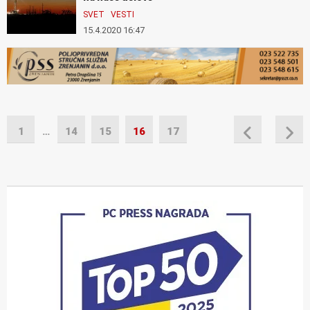
SVET
VESTI
15.4.2020 16:47
1
…
14
15
16
17