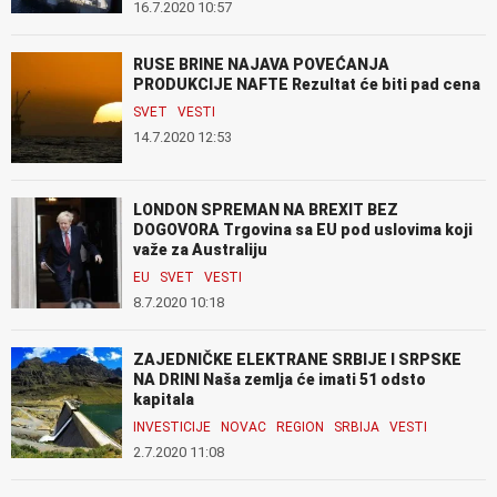
16.7.2020 10:57
RUSE BRINE NAJAVA POVEĆANJA
PRODUKCIJE NAFTE Rezultat će biti pad cena
SVET
VESTI
14.7.2020 12:53
LONDON SPREMAN NA BREXIT BEZ
DOGOVORA Trgovina sa EU pod uslovima koji
važe za Australiju
EU
SVET
VESTI
8.7.2020 10:18
ZAJEDNIČKE ELEKTRANE SRBIJE I SRPSKE
NA DRINI Naša zemlja će imati 51 odsto
kapitala
INVESTICIJE
NOVAC
REGION
SRBIJA
VESTI
2.7.2020 11:08