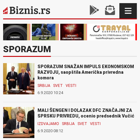
SPORAZUM
SPORAZUM SNAŽAN IMPULS EKONOMSKOM
RAZVOJU, saopštila Američka privredna
komora
SRBIJA
SVET
VESTI
6.9.2020 10:24
MALI ŠENGEN I DOLAZAK DFC ZNAČAJNI ZA
SPRSKU PRIVREDU, ocenio predsednik Vučić
IZDVAJAMO
SRBIJA
SVET
VESTI
6.9.2020 08:12