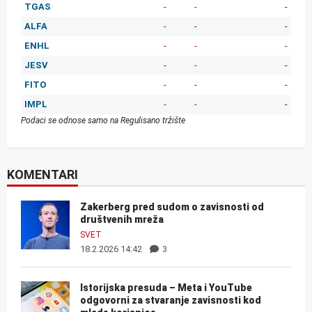
TGAS
-
-
-
ALFA
-
-
-
ENHL
-
-
-
JESV
-
-
-
FITO
-
-
-
IMPL
-
-
-
Podaci se odnose samo na Regulisano tržište
KOMENTARI
Zakerberg pred sudom o zavisnosti od
društvenih mreža
SVET
18.2.2026 14:42
3
Istorijska presuda – Meta i YouTube
odgovorni za stvaranje zavisnosti kod