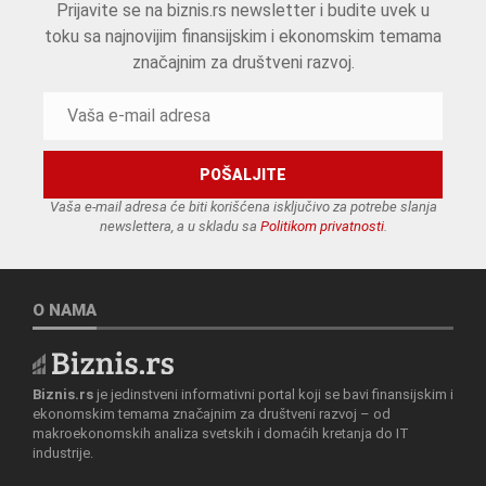
Prijavite se na biznis.rs newsletter i budite uvek u
toku sa najnovijim finansijskim i ekonomskim temama
značajnim za društveni razvoj.
Vaša e-mail adresa će biti korišćena isključivo za potrebe slanja
newslettera, a u skladu sa
Politikom privatnosti
.
O NAMA
Biznis.rs
je jedinstveni informativni portal koji se bavi finansijskim i
ekonomskim temama značajnim za društveni razvoj – od
makroekonomskih analiza svetskih i domaćih kretanja do IT
industrije.