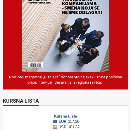
Novi broj magazina „Biznis.rs” donosi brojne ekskluzivne poslovne
priče, intervjue i dešavanja iz regiona i sveta…
KURSNA LISTA