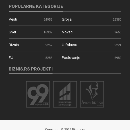
POPULARNE KATEGORIJE
Vesti
Srbija
24958
23380
Svet
Novac
16302
9663
Biznis
U fokusu
9262
9221
EU
Poslovanje
8285
6989
BIZNIS.RS PROJEKTI
Copyright © 2026 Biznis.rs