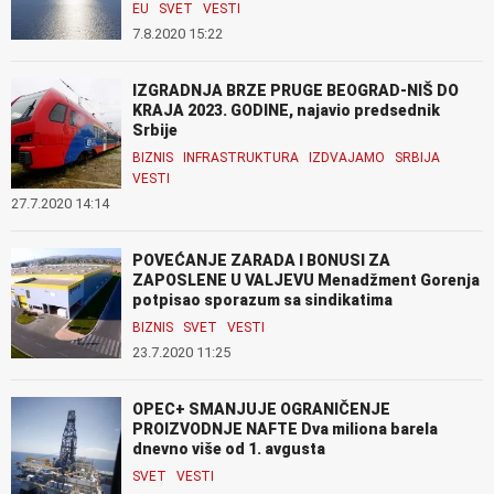
EU
SVET
VESTI
7.8.2020 15:22
IZGRADNJA BRZE PRUGE BEOGRAD-NIŠ DO
KRAJA 2023. GODINE, najavio predsednik
Srbije
BIZNIS
INFRASTRUKTURA
IZDVAJAMO
SRBIJA
VESTI
27.7.2020 14:14
POVEĆANJE ZARADA I BONUSI ZA
ZAPOSLENE U VALJEVU Menadžment Gorenja
potpisao sporazum sa sindikatima
BIZNIS
SVET
VESTI
23.7.2020 11:25
OPEC+ SMANJUJE OGRANIČENJE
PROIZVODNJE NAFTE Dva miliona barela
dnevno više od 1. avgusta
SVET
VESTI