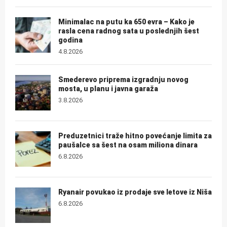
Minimalac na putu ka 650 evra – Kako je
rasla cena radnog sata u poslednjih šest
godina
4.8.2026
Smederevo priprema izgradnju novog
mosta, u planu i javna garaža
3.8.2026
Preduzetnici traže hitno povećanje limita za
paušalce sa šest na osam miliona dinara
6.8.2026
Ryanair povukao iz prodaje sve letove iz Niša
6.8.2026