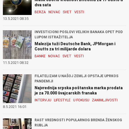
dva sata
BERZA
NOVAC
SVET
VESTI
13.5.2021 08:35
INVESTICIONI POSLOVI VELIKIH BANAKA OPET POD
LUPOM ISTRAŽITELJA
Malezija tuži Deutsche Bank, JPMorgan i
Coutts za tri milijarde dolara
BANKE
NOVAC
SVET
VESTI
11.5.2021 08:32
FILATELIZAM U NAŠOJ ZEMLJI OPSTAJE UPRKOS
PANDEMIJI
Najvrednija srpska poštanska marka prodata
je za 70.000 švajcarskih franaka
INTERVJU
LIFESTYLE
U FOKUSU
ZANIMLJIVOSTI
8.5.2021 16:01
RAST VREDNOSTI POPULARNOG BRENDA ŽENSKOG
RUBLJA