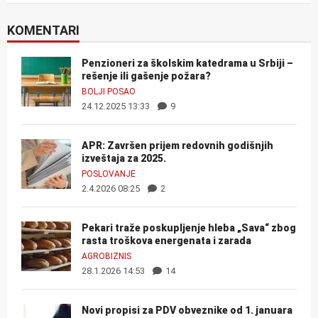
KOMENTARI
Penzioneri za školskim katedrama u Srbiji –
rešenje ili gašenje požara?
BOLJI POSAO
24.12.2025 13:33
9
APR: Završen prijem redovnih godišnjih
izveštaja za 2025.
POSLOVANJE
2.4.2026 08:25
2
Pekari traže poskupljenje hleba „Sava“ zbog
rasta troškova energenata i zarada
AGROBIZNIS
28.1.2026 14:53
14
Novi propisi za PDV obveznike od 1. januara