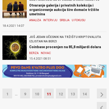
Otvaranje galerija i privatnih kolekcija i
organizovanje aukcija šire domaće tržište
umetnina
ANALIZA
INTERVJU
SRBIJA
U FOKUSU
18.4.2021 14:07
JOŠ JEDAN UČESNIK NA TRŽIŠTU KRIPTOVALUTA
IZLISTAN NA BERZI
Coinbase procenjen na 85,8 milijardi dolara
BERZA
NOVAC
15.4.2021 08:51
1
…
9
10
11
12
13
14