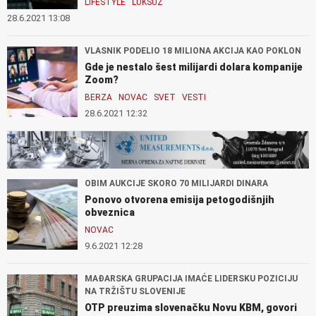
LIFESTYLE
LUKSUZ
28.6.2021 13:08
VLASNIK PODELIO 18 MILIONA AKCIJA KAO POKLON
Gde je nestalo šest milijardi dolara kompanije
Zoom?
BERZA
NOVAC
SVET
VESTI
28.6.2021 12:32
OBIM AUKCIJE SKORO 70 MILIJARDI DINARA
Ponovo otvorena emisija petogodišnjih
obveznica
NOVAC
9.6.2021 12:28
MAĐARSKA GRUPACIJA IMAĆE LIDERSKU POZICIJU
NA TRŽIŠTU SLOVENIJE
OTP preuzima slovenačku Novu KBM, govori