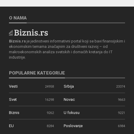
O NAMA
Biznis.rs
je jedinstveni informativni portal koji se bavi finansijskim i
ekonomskim temama značajnim za društveni razvoj – od
makroekonomskih analiza svetskih i domaćih kretanja do IT
industrije.
POPULARNE KATEGORIJE
Vesti
Srbija
24958
23374
Svet
Novac
16298
9663
Biznis
U fokusu
9262
9221
EU
Poslovanje
8284
6984