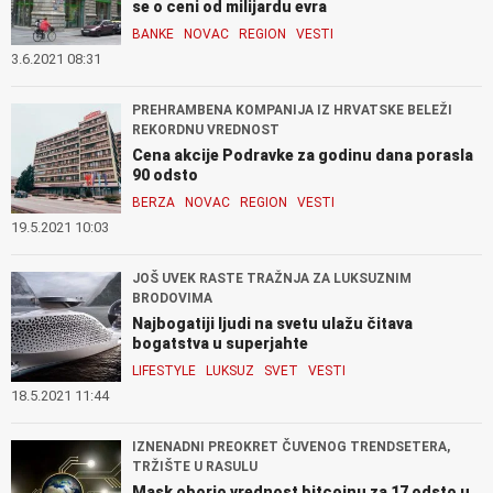
se o ceni od milijardu evra
BANKE
NOVAC
REGION
VESTI
3.6.2021 08:31
PREHRAMBENA KOMPANIJA IZ HRVATSKE BELEŽI
REKORDNU VREDNOST
Cena akcije Podravke za godinu dana porasla
90 odsto
BERZA
NOVAC
REGION
VESTI
19.5.2021 10:03
JOŠ UVEK RASTE TRAŽNJA ZA LUKSUZNIM
BRODOVIMA
Najbogatiji ljudi na svetu ulažu čitava
bogatstva u superjahte
LIFESTYLE
LUKSUZ
SVET
VESTI
18.5.2021 11:44
IZNENADNI PREOKRET ČUVENOG TRENDSETERA,
TRŽIŠTE U RASULU
Mask oborio vrednost bitcoinu za 17 odsto u