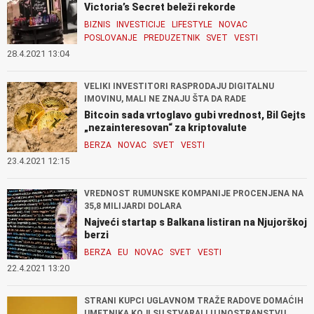
Victoria’s Secret beleži rekorde
BIZNIS
INVESTICIJE
LIFESTYLE
NOVAC
POSLOVANJE
PREDUZETNIK
SVET
VESTI
28.4.2021 13:04
VELIKI INVESTITORI RASPRODAJU DIGITALNU
IMOVINU, MALI NE ZNAJU ŠTA DA RADE
Bitcoin sada vrtoglavo gubi vrednost, Bil Gejts
„nezainteresovan“ za kriptovalute
BERZA
NOVAC
SVET
VESTI
23.4.2021 12:15
VREDNOST RUMUNSKE KOMPANIJE PROCENJENA NA
35,8 MILIJARDI DOLARA
Najveći startap s Balkana listiran na Njujorškoj
berzi
BERZA
EU
NOVAC
SVET
VESTI
22.4.2021 13:20
STRANI KUPCI UGLAVNOM TRAŽE RADOVE DOMAĆIH
UMETNIKA KOJI SU STVARALI U INOSTRANSTVU