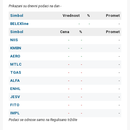
Prikazani su dnevni podaci na dan -
Simbol
Vrednost
%
Promet
BELEXline
-
-
-
Simbol
Cena
%
Promet
NIIS
-
-
-
KMBN
-
-
-
AERO
-
-
-
MTLC
-
-
-
TGAS
-
-
-
ALFA
-
-
-
ENHL
-
-
-
JESV
-
-
-
FITO
-
-
-
IMPL
-
-
-
Podaci se odnose samo na Regulisano tržište