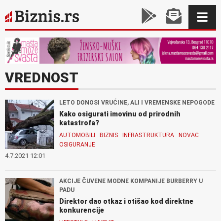
VREDNOST
LETO DONOSI VRUĆINE, ALI I VREMENSKE NEPOGODE
Kako osigurati imovinu od prirodnih
katastrofa?
AUTOMOBILI
BIZNIS
INFRASTRUKTURA
NOVAC
OSIGURANJE
4.7.2021 12:01
AKCIJE ČUVENE MODNE KOMPANIJE BURBERRY U
PADU
Direktor dao otkaz i otišao kod direktne
konkurencije