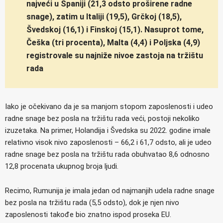
najveći u Španiji (21,3 odsto proširene radne
snage), zatim u Italiji (19,5), Grčkoj (18,5),
Švedskoj (16,1) i Finskoj (15,1). Nasuprot tome,
Češka (tri procenta), Malta (4,4) i Poljska (4,9)
registrovale su najniže nivoe zastoja na tržištu
rada
Iako je očekivano da je sa manjom stopom zaposlenosti i udeo
radne snage bez posla na tržištu rada veći, postoji nekoliko
izuzetaka. Na primer, Holandija i Švedska su 2022. godine imale
relativno visok nivo zaposlenosti – 66,2 i 61,7 odsto, ali je udeo
radne snage bez posla na tržištu rada obuhvatao 8,6 odnosno
12,8 procenata ukupnog broja ljudi.
Recimo, Rumunija je imala jedan od najmanjih udela radne snage
bez posla na tržištu rada (5,5 odsto), dok je njen nivo
zaposlenosti takođe bio znatno ispod proseka EU.