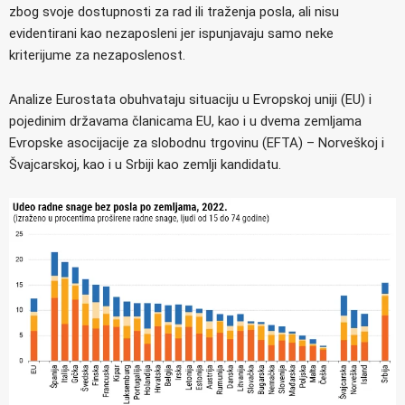
zbog svoje dostupnosti za rad ili traženja posla, ali nisu
evidentirani kao nezaposleni jer ispunjavaju samo neke
kriterijume za nezaposlenost.
Analize Eurostata obuhvataju situaciju u Evropskoj uniji (EU) i
pojedinim državama članicama EU, kao i u dvema zemljama
Evropske asocijacije za slobodnu trgovinu (EFTA) – Norveškoj i
Švajcarskoj, kao i u Srbiji kao zemlji kandidatu.