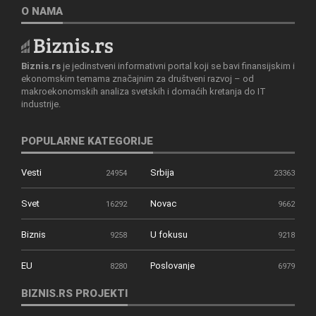
O NAMA
Biznis.rs
je jedinstveni informativni portal koji se bavi finansijskim i
ekonomskim temama značajnim za društveni razvoj – od
makroekonomskih analiza svetskih i domaćih kretanja do IT
industrije.
POPULARNE KATEGORIJE
Vesti
Srbija
24954
23363
Svet
Novac
16292
9662
Biznis
U fokusu
9258
9218
EU
Poslovanje
8280
6979
BIZNIS.RS PROJEKTI