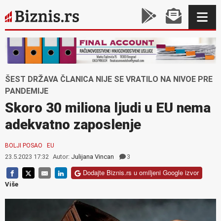
ŠEST DRŽAVA ČLANICA NIJE SE VRATILO NA NIVOE PRE
PANDEMIJE
Skoro 30 miliona ljudi u EU nema
adekvatno zaposlenje
BOLJI POSAO
EU
23.5.2023 17:32
Autor:
Julijana Vincan
3
Dodajte Biznis.rs u omiljeni Google izvor
Više