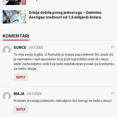
Srbija dobila prvog jednoroga – Ominimo
dostigao vrednost od 1,6 milijardi dolara
KOMENTARI
#1
SUNCE
24.5.2023
To ima svoju logiku. U Rumuniji je manja zaposlenost što znači da
je verovatno i veći apsolutan broj ljudi nqa tržištu rada ali i da je
veće ‘zadovoljstvo onih koji rade neadekvatan posao pa konkurišu
za nešto drugo.
REPLY
#2
MAJA
24.5.2023
Problem je nezaposlenosti i takodje to što mnogi ne rade u struci
REPLY