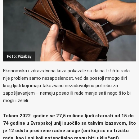
Foto: Pixabay
Ekonomska i zdravstvena kriza pokazale su da na tržištu rada
nije problem samo nezaposlenost, već da postoji mnogo širi
krug ljudi koji imaju takozvanu nezadovoljenu potrebu za
zapošljavanjem – nemaju posao ili rade manje sati nego što bi
mogli i želeli.
Tokom 2022. godine se 27,5 miliona ljudi starosti od 15 do
74 godine
u Evropskoj uniji suočilo sa takvim izazovom, što
je 12 odsto proširene radne snage (oni koji su na tržištu
rada, kao i oni koji potencijalno mogu biti uključeni)
,