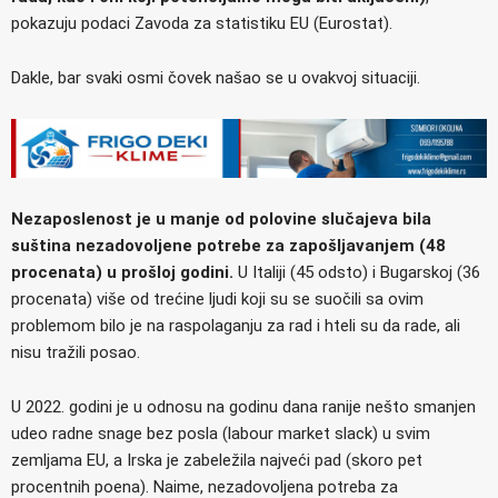
pokazuju podaci Zavoda za statistiku EU (Eurostat).
Dakle, bar svaki osmi čovek našao se u ovakvoj situaciji.
Nezaposlenost je u manje od polovine slučajeva bila
suština nezadovoljene potrebe za zapošljavanjem (48
procenata) u prošloj godini.
U Italiji (45 odsto) i Bugarskoj (36
procenata) više od trećine ljudi koji su se suočili sa ovim
problemom bilo je na raspolaganju za rad i hteli su da rade, ali
nisu tražili posao.
U 2022. godini je u odnosu na godinu dana ranije nešto smanjen
udeo radne snage bez posla (labour market slack) u svim
zemljama EU, a Irska je zabeležila najveći pad (skoro pet
procentnih poena). Naime, nezadovoljena potreba za