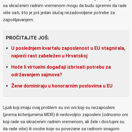
sa skraćenim radnim vremenom mogu da budu spremni da rade
više sati, što je još jedan slučaj nezadovoljene potrebe za
zapošljavanjem.
PROČITAJTE JOŠ:
U poslednjem kvartalu zaposlenost u EU stagnirala,
najveći rast zabeležen u Hrvatskoj
Hoće li virtuelni događaji izbrisati potrebu za
održavanjem sajmova?
Žene dominiraju u honorarnim poslovima u EU
Ljudi koji imaju ovaj problem su svi oni koji su nezaposleni
(prema kriterijumima MOR) ili nedovoljno zaposleni (odnosno oni
koji rade sa skraćenim radnim vremenom, ali žele i dostupni su
da rade više) ili osobe koje su povezane sa radnom snagom