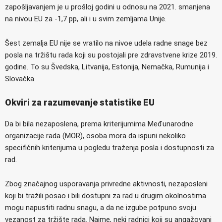
zapošljavanjem je u prošloj godini u odnosu na 2021. smanjena
na nivou EU za -1,7 pp, ali i u svim zemljama Unije.
Šest zemalja EU nije se vratilo na nivoe udela radne snage bez
posla na tržištu rada koji su postojali pre zdravstvene krize 2019.
godine. To su Švedska, Litvanija, Estonija, Nemačka, Rumunija i
Slovačka.
Okviri za razumevanje statistike EU
Da bi bila nezaposlena, prema kriterijumima Međunarodne
organizacije rada (MOR), osoba mora da ispuni nekoliko
specifičnih kriterijuma u ​​pogledu traženja posla i dostupnosti za
rad.
Zbog značajnog usporavanja privredne aktivnosti, nezaposleni
koji bi tražili posao i bili dostupni za rad u drugim okolnostima
mogu napustiti radnu snagu, a da ne izgube potpuno svoju
vezanost za tržište rada. Naime, neki radnici koji su angažovani