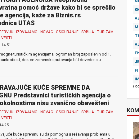
NI
ratna pomoć države kako bi se sprečilo
K
e agencija, kaže za Biznis.rs
A
ednica UTAS
M
TERVJU
IZDVAJAMO
NOVAC
OSIGURANJE
SRBIJA
TURIZAM
T
VESTI
A
 14:51
E
ogne turističkim agencijama, ogroman broj zaposlenih od 1.
bankrotirati, dok će zamenska putovanja biti dovedena u...
J
F
I
RAVAJUĆE KUĆE SPREMNE DA
Pod
U Predstavnici turističkih agencija o
okolnostima nisu zvanično obavešteni
KOM
TERVJU
IZDVAJAMO
NOVAC
OSIGURANJE
SRBIJA
TURIZAM
VESTI
14:25
ravajuće kuće spremnu su da pomognu u rešavanju problema u