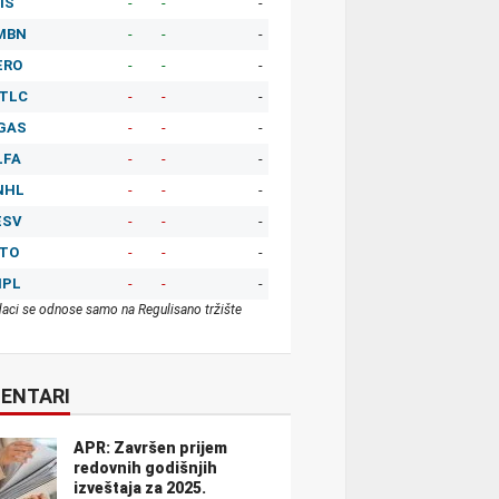
IS
-
-
-
MBN
-
-
-
ERO
-
-
-
TLC
-
-
-
GAS
-
-
-
LFA
-
-
-
NHL
-
-
-
ESV
-
-
-
ITO
-
-
-
MPL
-
-
-
aci se odnose samo na Regulisano tržište
ENTARI
APR: Završen prijem
redovnih godišnjih
izveštaja za 2025.