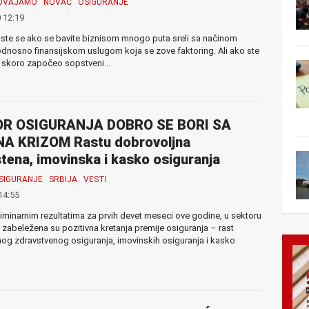
ZDVAJAMO
NOVAC
OSIGURANJE
 12:19
ste se ako se bavite biznisom mnogo puta sreli sa načinom
odnosno finansijskom uslugom koja se zove faktoring. Ali ako ste
 skoro započeo sopstveni...
R OSIGURANJA DOBRO SE BORI SA
A KRIZOM Rastu dobrovoljna
tena, imovinska i kasko osiguranja
SIGURANJE
SRBIJA
VESTI
14:55
iminarnim rezultatima za prvih devet meseci ove godine, u sektoru
 zabeležena su pozitivna kretanja premije osiguranja – rast
og zdravstvenog osiguranja, imovinskih osiguranja i kasko