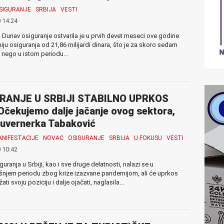
SIGURANJE
SRBIJA
VESTI
 14:24
Dunav osiguranje ostvarila je u prvih devet meseci ove godine
iju osiguranja od 21,86 milijardi dinara, što je za skoro sedam
 nego u istom periodu...
RANJE U SRBIJI STABILNO UPRKOS
Očekujemo dalje jačanje ovog sektora,
uvernerka Tabaković
NIFESTACIJE
NOVAC
OSIGURANJE
SRBIJA
U FOKUSU
VESTI
 10:42
uranja u Srbiji, kao i sve druge delatnosti, nalazi se u
šnjem periodu zbog krize izazvane pandemijom, ali će uprkos
ti svoju poziciju i dalje ojačati, naglasila...