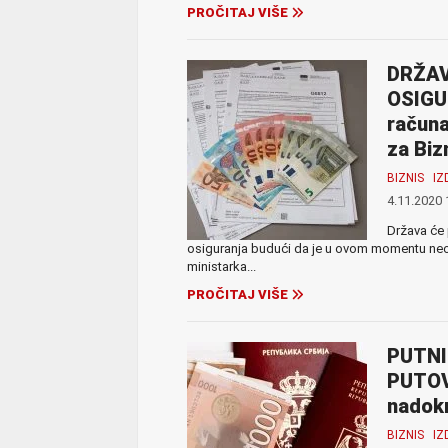
PROČITAJ VIŠE
DRŽAV
OSIGU
računa
za Biz
BIZNIS
I
4.11.2020 
Država će 
osiguranja budući da je u ovom momentu neoph
ministarka...
PROČITAJ VIŠE
PUTNI
PUTOVA
nadokn
BIZNIS
I