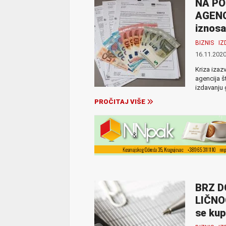
NA PO
AGENCI
iznosa
BIZNIS
I
16.11.2020
Kriza izaz
agencija š
izdavanju 
PROČITAJ VIŠE
BRZ D
LIČNO
se kup