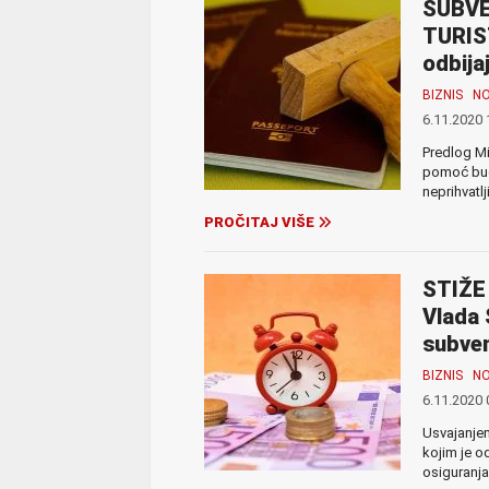
SUBVE
TURIS
odbija
BIZNIS
N
6.11.2020 
Predlog Mi
pomoć bude
neprihvatlj
PROČITAJ VIŠE
STIŽE
Vlada 
subven
BIZNIS
N
6.11.2020 
Usvajanje
kojim je o
osiguranja