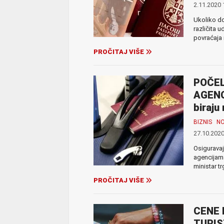
2.11.2020 
Ukoliko do
različita 
povraćaja n
PROČITAJ VIŠE
POČEL
AGENC
biraju
BIZNIS
N
27.10.2020
Osiguravaj
agencijama
ministar tr
PROČITAJ VIŠE
CENE 
TURIS