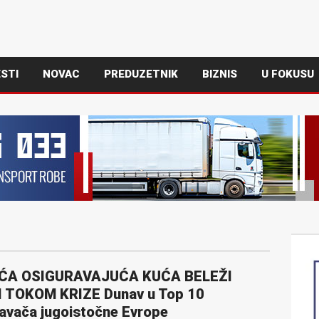
STI
NOVAC
PREDUZETNIK
BIZNIS
U FOKUSU
A OSIGURAVAJUĆA KUĆA BELEŽI
I TOKOM KRIZE Dunav u Top 10
avača jugoistočne Evrope