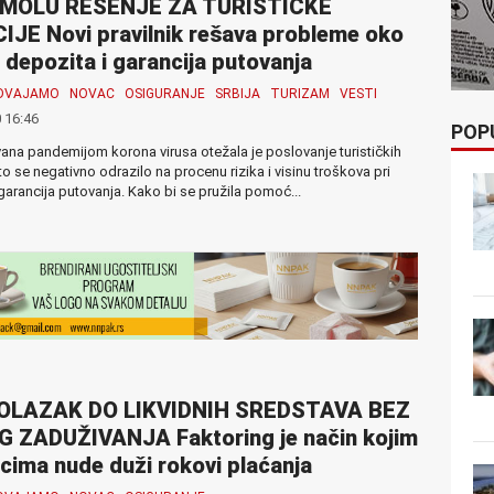
MOLU REŠENJE ZA TURISTIČKE
JE Novi pravilnik rešava probleme oko
 depozita i garancija putovanja
ZDVAJAMO
NOVAC
OSIGURANJE
SRBIJA
TURIZAM
VESTI
 16:46
POP
vana pandemijom korona virusa otežala je poslovanje turističkih
to se negativno odrazilo na procenu rizika i visinu troškova pri
garancija putovanja. Kako bi se pružila pomoć...
OLAZAK DO LIKVIDNIH SREDSTAVA BEZ
G ZADUŽIVANJA Faktoring je način kojim
cima nude duži rokovi plaćanja