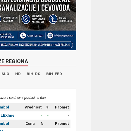
ZE REGIONA
SLO
HR
BIH-RS
BIH-FED
kazani su dnevni podaci na dan -
imbol
Vrednost
%
Promet
LEXline
-
-
-
imbol
Cena
%
Promet