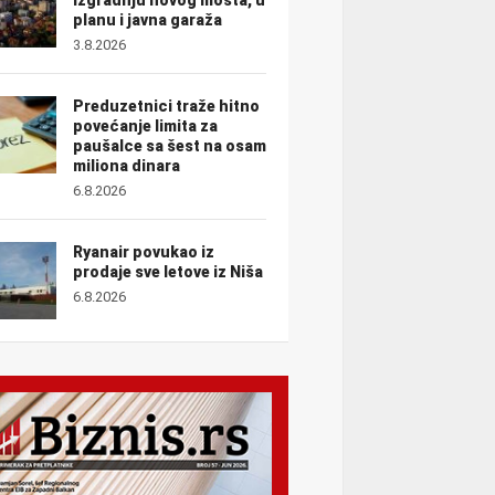
planu i javna garaža
3.8.2026
Preduzetnici traže hitno
povećanje limita za
paušalce sa šest na osam
miliona dinara
6.8.2026
Ryanair povukao iz
prodaje sve letove iz Niša
6.8.2026