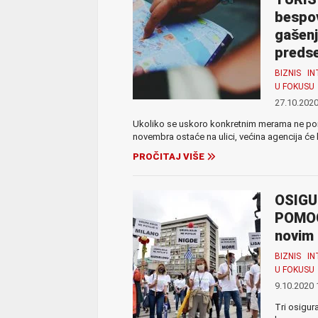
bespov
gašenj
preds
BIZNIS
IN
U FOKUSU
27.10.2020
Ukoliko se uskoro konkretnim merama ne pom
novembra ostaće na ulici, većina agencija će 
PROČITAJ VIŠE
OSIGU
POMOGN
novim 
BIZNIS
IN
U FOKUSU
9.10.2020 
Tri osigu