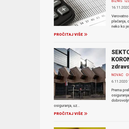
BIZNIS
I
16.11.2020
Verovatno 
plaćanja, 
neko ko je
PROČITAJ VIŠE
SEKTO
KORON
zdravs
NOVAC
O
6.11.2020 
Prema prel
osiguranja
dobrovoljn
osiguranja, uz...
PROČITAJ VIŠE