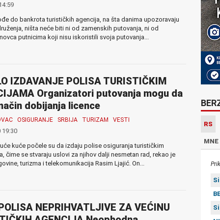
14:59
đe do bankrota turističkih agencija, na šta danima upozoravaju
udruženja, ništa neće biti ni od zamenskih putovanja, ni od
ovca putnicima koji nisu iskoristili svoja putovanja...
O IZDAVANJE POLISA TURISTIČKIM
IJAMA Organizatori putovanja mogu da
BER
 način dobijanja licence
OVAC
OSIGURANJE
SRBIJA
TURIZAM
VESTI
RS
 19:30
MNE
uće kuće počele su da izdaju polise osiguranja turističkim
, čime se stvaraju uslovi za njihov dalji nesmetan rad, rekao je
govine, turizma i telekomunikacija Rasim Ljajić. On...
Pri
S
BE
POLISA NEPRIHVATLJIVE ZA VEĆINU
S
TIČKIH AGENCIJA Neophodna