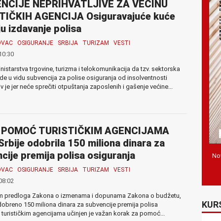
NCIJE NEPRIHVATLJIVE ZA VEĆINU
TIČKIH AGENCIJA Osiguravajuće kuće
ju izdavanje polisa
OVAC
OSIGURANJE
SRBIJA
TURIZAM
VESTI
10:30
nistarstva trgovine, turizma i telokomunikacija da tzv. sektorska
 u vidu subvencija za polise osiguranja od insolventnosti
iv je jer neće sprečiti otpuštanja zaposlenih i gašenje većine...
 POMOĆ TURISTIČKIM AGENCIJAMA
Srbije odobrila 150 miliona dinara za
cije premija polisa osiguranja
Nov
OVAC
OSIGURANJE
SRBIJA
TURIZAM
VESTI
08:02
m predloga Zakona o izmenama i dopunama Zakona o budžetu,
KUR
dobreno 150 miliona dinara za subvencije premija polisa
 turističkim agencijama učinjen je važan korak za pomoć...