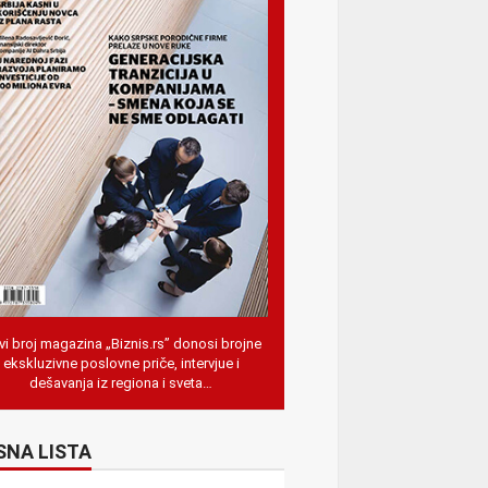
i broj magazina „Biznis.rs” donosi brojne
ekskluzivne poslovne priče, intervjue i
dešavanja iz regiona i sveta…
SNA LISTA