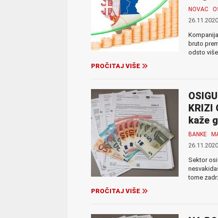
NOVAC
O
26.11.2020
Kompanija 
bruto prem
odsto više
PROČITAJ VIŠE
OSIGU
KRIZI 
kaže g
BANKE
MA
26.11.2020
Sektor osig
nesvakida
tome zadrža
PROČITAJ VIŠE