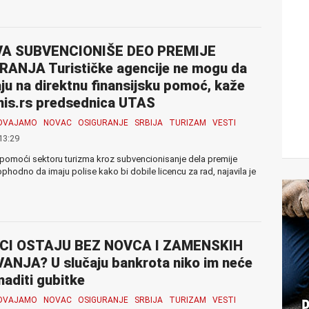
A SUBVENCIONIŠE DEO PREMIJE
RANJA Turističke agencije ne mogu da
ju na direktnu finansijsku pomoć, kaže
nis.rs predsednica UTAS
ZDVAJAMO
NOVAC
OSIGURANJE
SRBIJA
TURIZAM
VESTI
13:29
pomoći sektoru turizma kroz subvencionisanje dela premije
odno da imaju polise kako bi dobile licencu za rad, najavila je
CI OSTAJU BEZ NOVCA I ZAMENSKIH
NJA? U slučaju bankrota niko im neće
aditi gubitke
ZDVAJAMO
NOVAC
OSIGURANJE
SRBIJA
TURIZAM
VESTI