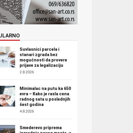
ULARNO
Suvlasnici parcela i
stanari zgrada bez
mogućnosti da provere
prijave za legalizaciju
2.8.2026
Minimalac na putu ka 650
evra – Kako je rasla cena
radnog sata u poslednjih
šest godina
4.8.2026
Smederevo priprema
izgradnju novog mosta, u