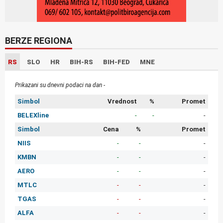
BERZE REGIONA
RS
SLO
HR
BIH-RS
BIH-FED
MNE
Prikazani su dnevni podaci na dan -
Simbol
Vrednost
%
Promet
BELEXline
-
-
-
Simbol
Cena
%
Promet
NIIS
-
-
-
KMBN
-
-
-
AERO
-
-
-
MTLC
-
-
-
TGAS
-
-
-
ALFA
-
-
-