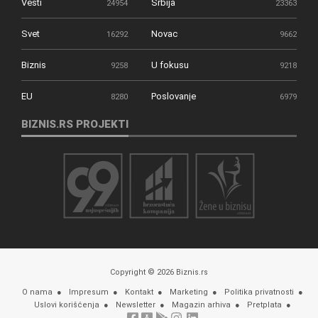
Vesti
Srbija
24954
23363
Svet
Novac
16292
9662
Biznis
U fokusu
9258
9218
EU
Poslovanje
8280
6979
BIZNIS.RS PROJEKTI
Copyright © 2026 Biznis.rs
O nama
Impresum
Kontakt
Marketing
Politika privatnosti
Uslovi korišćenja
Newsletter
Magazin arhiva
Pretplata