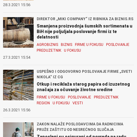
28.3.2021 15:56
DIREKTOR „MIKI COMPANY“ IZ RIBNIKA ZA BIZNIS.RS
Smanjena proizvodnja šumskih sortimenata u
BiH nije poljuljala poslovanje firmi iz te
delatnosti
AGROBIZNIS
BIZNIS
FIRME U FOKUSU
POSLOVANJE
PREDUZETNIK
U FOKUSU
27.3.2021 15:54
USPEŠNO I ODGOVORNO POSLOVANJE FIRME „SVETI
NIKOLA“ IZ CG
Otkup i reciklaža starog papira od izuzetnog
značaja za očuvanje životne sredine
FIRME U FOKUSU
POSLOVANJE
PREDUZETNIK
REGION
U FOKUSU
VESTI
26.3.2021 15:56
ZAKON NALAŽE POSLODAVCIMA DA RADNICIMA
PRUŽE ZAŠTITU OD NESREĆNOG SLUČAJA
Zaposleni su osigurani od povreda na radu