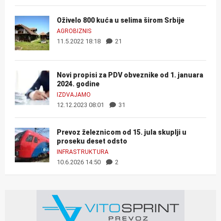
Oživelo 800 kuća u selima širom Srbije
AGROBIZNIS
11.5.2022 18:18
21
Novi propisi za PDV obveznike od 1. januara
2024. godine
IZDVAJAMO
12.12.2023 08:01
31
Prevoz železnicom od 15. jula skuplji u
proseku deset odsto
INFRASTRUKTURA
10.6.2026 14:50
2