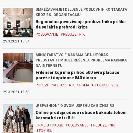
UMREŽAVANJE I DELJENJE POSLOVNIH KONTAKATA
KROZ BNI ORGANIZACIJU
Regionalno povezivanje preduzetnika prilika
da se lakše prebrodi kriza
POSLOVANJE
PREDUZETNIK
29.3.2021 15:54
MINISTARSTVO FINANSIJA ĆE U UTORAK
PREDSTAVITI MODEL REŠENJA PROBLEMA RADNIKA
NA INTERNETU
Frilenser koji ima prihod 500 evra plaćaće
poreze i doprinose 840 dinara
POREZI
PREDUZETNIK
SRBIJA
U FOKUSU
VESTI
29.3.2021 12:58
„RBFASHION“ O SVOM USPEHU ZA BIZNIS.RS
Online prodaja odeće i obuće buknula tokom
korona krize i u BiH
FIRME U FOKUSU
POSLOVANJE
PREDUZETNIK
U FOKUSU