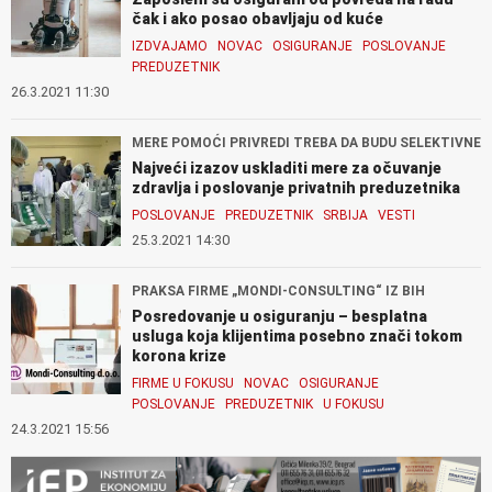
čak i ako posao obavljaju od kuće
IZDVAJAMO
NOVAC
OSIGURANJE
POSLOVANJE
PREDUZETNIK
26.3.2021 11:30
MERE POMOĆI PRIVREDI TREBA DA BUDU SELEKTIVNE
Najveći izazov uskladiti mere za očuvanje
zdravlja i poslovanje privatnih preduzetnika
POSLOVANJE
PREDUZETNIK
SRBIJA
VESTI
25.3.2021 14:30
PRAKSA FIRME „MONDI-CONSULTING“ IZ BIH
Posredovanje u osiguranju – besplatna
usluga koja klijentima posebno znači tokom
korona krize
FIRME U FOKUSU
NOVAC
OSIGURANJE
POSLOVANJE
PREDUZETNIK
U FOKUSU
24.3.2021 15:56