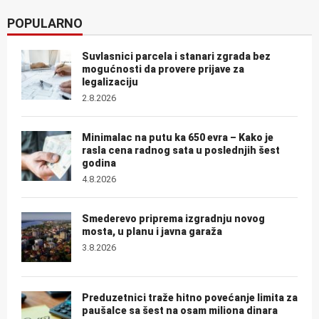
POPULARNO
Suvlasnici parcela i stanari zgrada bez
mogućnosti da provere prijave za
legalizaciju
2.8.2026
Minimalac na putu ka 650 evra – Kako je
rasla cena radnog sata u poslednjih šest
godina
4.8.2026
Smederevo priprema izgradnju novog
mosta, u planu i javna garaža
3.8.2026
Preduzetnici traže hitno povećanje limita za
paušalce sa šest na osam miliona dinara