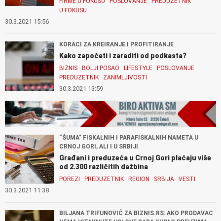
FIRME U FOKUSU
POSLOVANJE
PREDUZETNIK
U FOKUSU
30.3.2021 15:56
KORACI ZA KREIRANJE I PROFITIRANJE
Kako započeti i zaraditi od podkasta?
BIZNIS
BOLJI POSAO
LIFESTYLE
POSLOVANJE
PREDUZETNIK
ZANIMLJIVOSTI
30.3.2021 13:59
“ŠUMA” FISKALNIH I PARAFISKALNIH NAMETA U
CRNOJ GORI, ALI I U SRBIJI
Građani i preduzeća u Crnoj Gori plaćaju više
od 2.300 različitih dažbina
POREZI
PREDUZETNIK
REGION
SRBIJA
VESTI
30.3.2021 11:38
BILJANA TRIFUNOVIĆ ZA BIZNIS.RS: AKO PRODAVAC