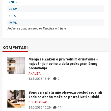
ENHL
-
-
-
JESV
-
-
-
FITO
-
-
-
IMPL
-
-
-
Podaci se odnose samo na Regulisano tržište
KOMENTARI
Menja se Zakon o privrednim društvima –
najvažnije novine u delu prekograničnog
poslovanja
ANALIZA
13.5.2026 16:44
2
Bonus na platu nije obaveza poslodavca, ali
kada se obeća može se potraživati sudski
BOLJI POSAO
25.6.2026 15:29
14