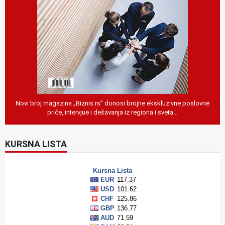
Novi broj magazina „Biznis.rs” donosi brojne ekskluzivne poslovne
priče, intervjue i dešavanja iz regiona i sveta…
KURSNA LISTA