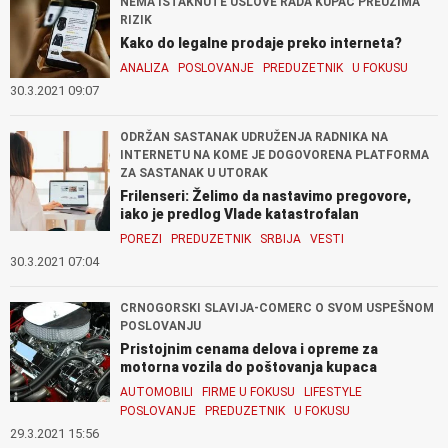
NEMA ISTAKNUTE USLOVE RADA KUPAC PREUZIMA
RIZIK
Kako do legalne prodaje preko interneta?
ANALIZA
POSLOVANJE
PREDUZETNIK
U FOKUSU
30.3.2021 09:07
ODRŽAN SASTANAK UDRUŽENJA RADNIKA NA
INTERNETU NA KOME JE DOGOVORENA PLATFORMA
ZA SASTANAK U UTORAK
Frilenseri: Želimo da nastavimo pregovore,
iako je predlog Vlade katastrofalan
POREZI
PREDUZETNIK
SRBIJA
VESTI
30.3.2021 07:04
CRNOGORSKI SLAVIJA-COMERC O SVOM USPEŠNOM
POSLOVANJU
Pristojnim cenama delova i opreme za
motorna vozila do poštovanja kupaca
AUTOMOBILI
FIRME U FOKUSU
LIFESTYLE
POSLOVANJE
PREDUZETNIK
U FOKUSU
29.3.2021 15:56