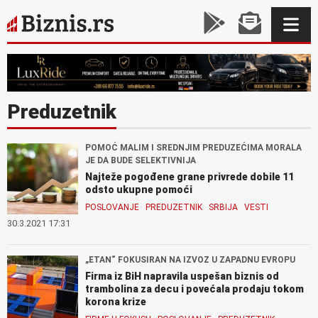
Preduzetnik
POMOĆ MALIM I SREDNJIM PREDUZEĆIMA MORALA
JE DA BUDE SELEKTIVNIJA
Najteže pogođene grane privrede dobile 11
odsto ukupne pomoći
POSLOVANJE
PREDUZETNIK
SRBIJA
VESTI
30.3.2021 17:31
„ETAN“ FOKUSIRAN NA IZVOZ U ZAPADNU EVROPU
Firma iz BiH napravila uspešan biznis od
trambolina za decu i povećala prodaju tokom
korona krize