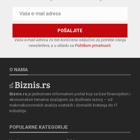
Vaša e-mail adresa će biti korišćena isključivo za potrebe slanja
newslettera, a u skladu sa
Politikom privatnosti
.
O NAMA
Biznis.rs
je jedinstveni informativni portal koji se bavi finansijskim i
ekonomskim temama značajnim za društveni razvoj – od
makroekonomskih analiza svetskih i domaćih kretanja do IT
industrije.
POPULARNE KATEGORIJE