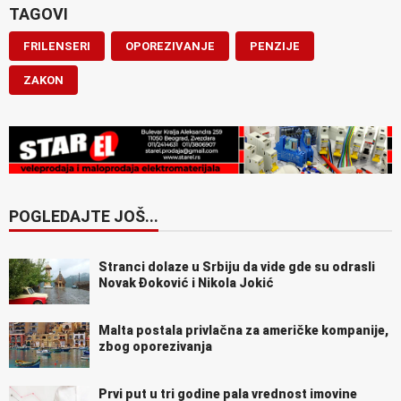
TAGOVI
FRILENSERI
OPOREZIVANJE
PENZIJE
ZAKON
POGLEDAJTE JOŠ...
Stranci dolaze u Srbiju da vide gde su odrasli
Novak Đoković i Nikola Jokić
Malta postala privlačna za američke kompanije,
zbog oporezivanja
Prvi put u tri godine pala vrednost imovine