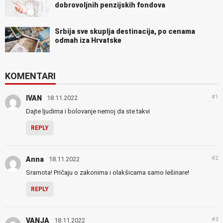
dobrovoljnih penzijskih fondova
Srbija sve skuplja destinacija, po cenama
odmah iza Hrvatske
KOMENTARI
#1
IVAN
18.11.2022
Dajte ljudima i bolovanje nemoj da ste takvi
REPLY
#2
Anna
18.11.2022
Sramota! Pričaju o zakonima i olakšicama samo lešinare!
REPLY
#3
VANJA
18.11.2022