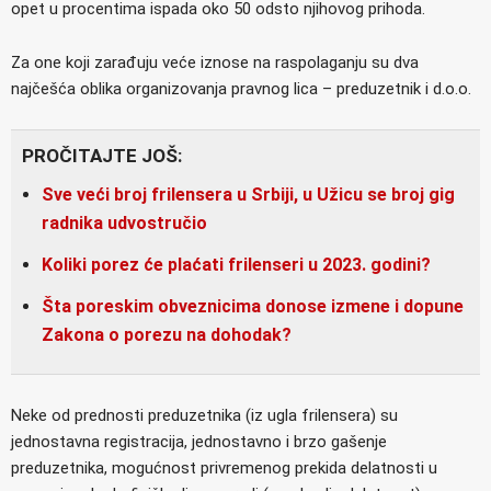
opet u procentima ispada oko 50 odsto njihovog prihoda.
Za one koji zarađuju veće iznose na raspolaganju su dva
najčešća oblika organizovanja pravnog lica – preduzetnik i d.o.o.
PROČITAJTE JOŠ:
Sve veći broj frilensera u Srbiji, u Užicu se broj gig
radnika udvostručio
Koliki porez će plaćati frilenseri u 2023. godini?
Šta poreskim obveznicima donose izmene i dopune
Zakona o porezu na dohodak?
Neke od prednosti preduzetnika (iz ugla frilensera) su
jednostavna registracija, jednostavno i brzo gašenje
preduzetnika, mogućnost privremenog prekida delatnosti u