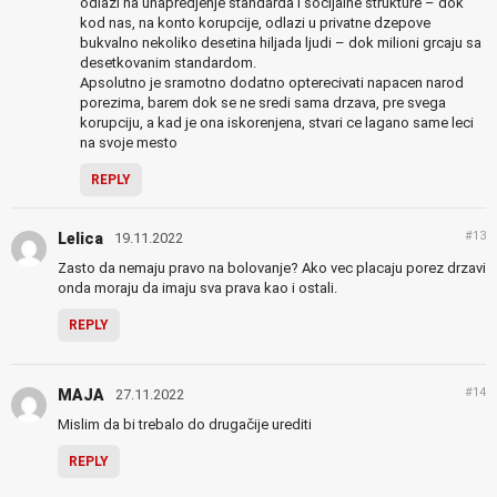
odlazi na unapredjenje standarda i socijalne strukture – dok
kod nas, na konto korupcije, odlazi u privatne dzepove
bukvalno nekoliko desetina hiljada ljudi – dok milioni grcaju sa
desetkovanim standardom.
Apsolutno je sramotno dodatno opterecivati napacen narod
porezima, barem dok se ne sredi sama drzava, pre svega
korupciju, a kad je ona iskorenjena, stvari ce lagano same leci
na svoje mesto
REPLY
#13
Lelica
19.11.2022
Zasto da nemaju pravo na bolovanje? Ako vec placaju porez drzavi
onda moraju da imaju sva prava kao i ostali.
REPLY
#14
MAJA
27.11.2022
Mislim da bi trebalo do drugačije urediti
REPLY