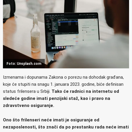
Foto: Unsplash.com
Izmenama i dopunama Zakona o porezu na dohodak građana,
koje će stupiti na snagu 1. januara 2023. godine, biće definisan
status frilensera u Srbiji.
Tako će radnici na internetu od
sledeće godine imati penzijski staž, kao i pravo na
zdravstveno osiguranje.
Ono što frilenseri neće imati je osiguranje od
nezaposlenosti, što znači da po prestanku rada neće imati