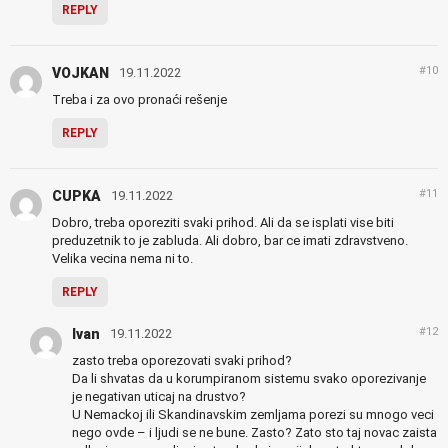
REPLY
#10
VOJKAN
19.11.2022
Treba i za ovo pronaći rešenje
REPLY
#11
CUPKA
19.11.2022
Dobro, treba oporeziti svaki prihod. Ali da se isplati vise biti
preduzetnik to je zabluda. Ali dobro, bar ce imati zdravstveno.
Velika vecina nema ni to.
REPLY
#12
Ivan
19.11.2022
zasto treba oporezovati svaki prihod?
Da li shvatas da u korumpiranom sistemu svako oporezivanje
je negativan uticaj na drustvo?
U Nemackoj ili Skandinavskim zemljama porezi su mnogo veci
nego ovde – i ljudi se ne bune. Zasto? Zato sto taj novac zaista