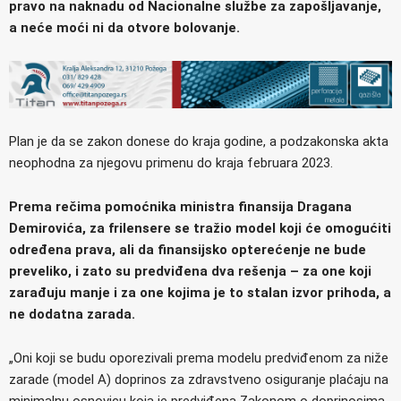
pravo na naknadu od Nacionalne službe za zapošljavanje,
a neće moći ni da otvore bolovanje.
Plan je da se zakon donese do kraja godine, a podzakonska akta
neophodna za njegovu primenu do kraja februara 2023.
Prema rečima pomoćnika ministra finansija Dragana
Demirovića, za frilensere se tražio model koji će omogućiti
određena prava, ali da finansijsko opterećenje ne bude
preveliko, i zato su predviđena dva rešenja – za one koji
zarađuju manje i za one kojima je to stalan izvor prihoda, a
ne dodatna zarada.
„Oni koji se budu oporezivali prema modelu predviđenom za niže
zarade (model A) doprinos za zdravstveno osiguranje plaćaju na
minimalnu osnovicu koja je predviđena Zakonom o doprinosima