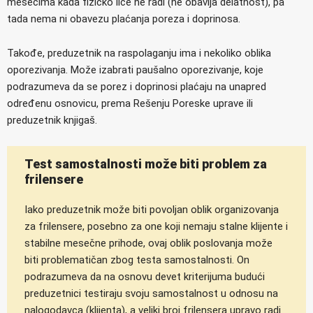
mesecima kada fizičko lice ne radi (ne obavlja delatnost), pa
tada nema ni obavezu plaćanja poreza i doprinosa.
Takođe, preduzetnik na raspolaganju ima i nekoliko oblika
oporezivanja. Može izabrati paušalno oporezivanje, koje
podrazumeva da se porez i doprinosi plaćaju na unapred
određenu osnovicu, prema Rešenju Poreske uprave ili
preduzetnik knjigaš.
Test samostalnosti može biti problem za
frilensere
Iako preduzetnik može biti povoljan oblik organizovanja
za frilensere, posebno za one koji nemaju stalne klijente i
stabilne mesečne prihode, ovaj oblik poslovanja može
biti problematičan zbog testa samostalnosti. On
podrazumeva da na osnovu devet kriterijuma budući
preduzetnici testiraju svoju samostalnost u odnosu na
nalogodavca (klijenta), a veliki broj frilensera upravo radi