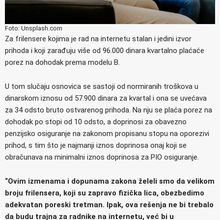
Foto: Unsplash.com
Za frilensere kojima je rad na internetu stalan i jedini izvor
prihoda i koji zarađuju više od 96.000 dinara kvartalno plaćaće
porez na dohodak prema modelu B.
U tom slučaju osnovica se sastoji od normiranih troškova u
dinarskom iznosu od 57.900 dinara za kvartal i ona se uvećava
za 34 odsto bruto ostvarenog prihoda. Na nju se plaća porez na
dohodak po stopi od 10 odsto, a doprinosi za obavezno
penzijsko osiguranje na zakonom propisanu stopu na oporezivi
prihod, s tim što je najmanji iznos doprinosa onaj koji se
obračunava na minimalni iznos doprinosa za PIO osiguranje.
“Ovim izmenama i dopunama zakona želeli smo da velikom
broju frilensera, koji su zapravo fizička lica, obezbedimo
adekvatan poreski tretman. Ipak, ova rešenja ne bi trebalo
da budu trajna za radnike na internetu, već bi u