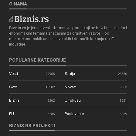
O NAMA
Biznis.rs
je jedinstveni informativni portal koji se bavi finansijskim i
ekonomskim temama značajnim za društveni razvoj – od
makroekonomskih analiza svetskih i domaćih kretanja do IT
industrije.
POPULARNE KATEGORIJE
Vesti
Srbija
24958
23380
Svet
Novac
16302
9663
Biznis
U fokusu
9262
9221
EU
Poslovanje
8285
6989
BIZNIS.RS PROJEKTI