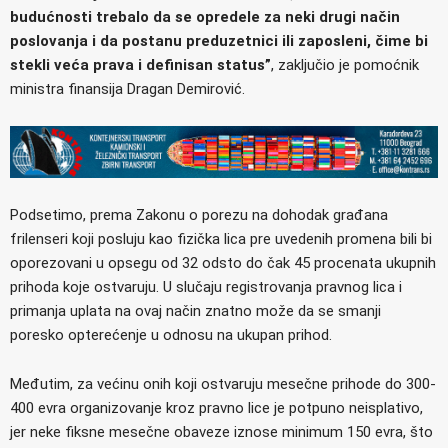
budućnosti trebalo da se opredele za neki drugi način
poslovanja i da postanu preduzetnici ili zaposleni, čime bi
stekli veća prava i definisan status”
, zaključio je pomoćnik
ministra finansija Dragan Demirović.
Podsetimo, prema Zakonu o porezu na dohodak građana
frilenseri koji posluju kao fizička lica pre uvedenih promena bili bi
oporezovani u opsegu od 32 odsto do čak 45 procenata ukupnih
prihoda koje ostvaruju. U slučaju registrovanja pravnog lica i
primanja uplata na ovaj način znatno može da se smanji
poresko opterećenje u odnosu na ukupan prihod.
Međutim, za većinu onih koji ostvaruju mesečne prihode do 300-
400 evra organizovanje kroz pravno lice je potpuno neisplativo,
jer neke fiksne mesečne obaveze iznose minimum 150 evra, što