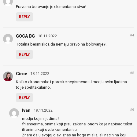
Pravo na bolovanje je elementarna stvar!
REPLY
#4
GOCA BG
18.11.2022
Totalna besmislica,da nemaju pravo na bolovanje?!
REPLY
#5
Circe
18.11.2022
Koliko ekonomske i poreske nepismenosti medju ovim ljudima –
to je spektakularno.
REPLY
#6
Ivan
19.11.2022
medju kojim ljudima?
frilenserima, onima koji pisu zakone, onom ko je napisao tekst
ili onima koji ovde komentarisu
Znam da u svojoj glavi znas na koga mislis, ali nacin na koji