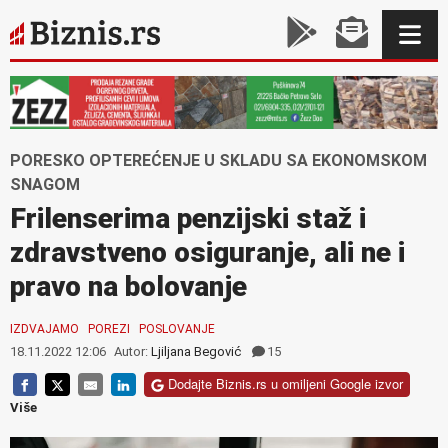
PORESKO OPTEREĆENJE U SKLADU SA EKONOMSKOM
SNAGOM
Frilenserima penzijski staž i
zdravstveno osiguranje, ali ne i
pravo na bolovanje
IZDVAJAMO
POREZI
POSLOVANJE
18.11.2022 12:06
Autor:
Ljiljana Begović
15
Dodajte Biznis.rs u omiljeni Google izvor
Više