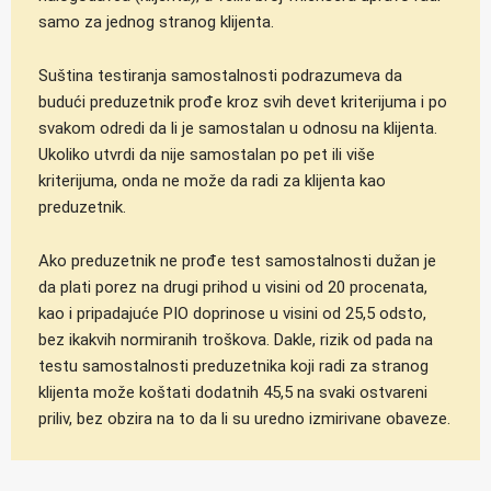
samo za jednog stranog klijenta.
Suština testiranja samostalnosti podrazumeva da
budući preduzetnik prođe kroz svih devet kriterijuma i po
svakom odredi da li je samostalan u odnosu na klijenta.
Ukoliko utvrdi da nije samostalan po pet ili više
kriterijuma, onda ne može da radi za klijenta kao
preduzetnik.
Ako preduzetnik ne prođe test samostalnosti dužan je
da plati porez na drugi prihod u visini od 20 procenata,
kao i pripadajuće PIO doprinose u visini od 25,5 odsto,
bez ikakvih normiranih troškova. Dakle, rizik od pada na
testu samostalnosti preduzetnika koji radi za stranog
klijenta može koštati dodatnih 45,5 na svaki ostvareni
priliv, bez obzira na to da li su uredno izmirivane obaveze.