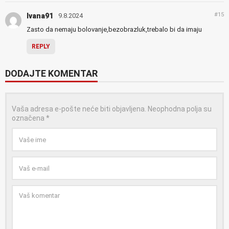
#15
Ivana91
9.8.2024
Zasto da nemaju bolovanje,bezobrazluk,trebalo bi da imaju
REPLY
DODAJTE KOMENTAR
Vaša adresa e-pošte neće biti objavljena.
Neophodna polja su
označena
*