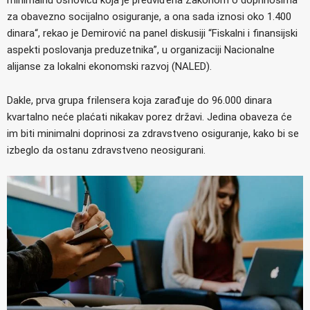
za obavezno socijalno osiguranje, a ona sada iznosi oko 1.400
dinara“, rekao je Demirović na panel diskusiji “Fiskalni i finansijski
aspekti poslovanja preduzetnika”, u organizaciji Nacionalne
alijanse za lokalni ekonomski razvoj (NALED).
Dakle, prva grupa frilensera koja zarađuje do 96.000 dinara
kvartalno neće plaćati nikakav porez državi. Jedina obaveza će
im biti minimalni doprinosi za zdravstveno osiguranje, kako bi se
izbeglo da ostanu zdravstveno neosigurani.