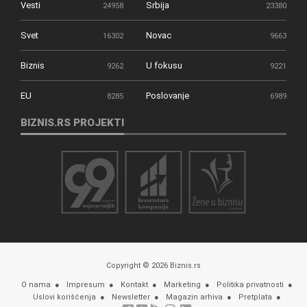
Vesti
Srbija
24958
23380
Svet
Novac
16302
9663
Biznis
U fokusu
9262
9221
EU
Poslovanje
8285
6989
BIZNIS.RS PROJEKTI
Copyright © 2026 Biznis.rs
O nama
Impresum
Kontakt
Marketing
Politika privatnosti
Uslovi korišćenja
Newsletter
Magazin arhiva
Pretplata