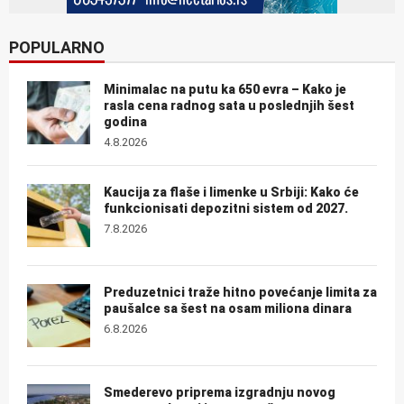
POPULARNO
Minimalac na putu ka 650 evra – Kako je
rasla cena radnog sata u poslednjih šest
godina
4.8.2026
Kaucija za flaše i limenke u Srbiji: Kako će
funkcionisati depozitni sistem od 2027.
7.8.2026
Preduzetnici traže hitno povećanje limita za
paušalce sa šest na osam miliona dinara
6.8.2026
Smederevo priprema izgradnju novog