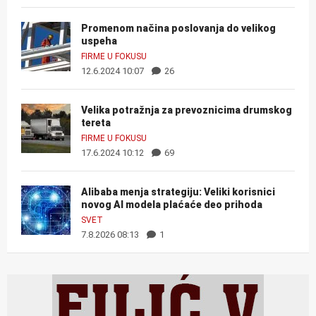
Promenom načina poslovanja do velikog
uspeha
FIRME U FOKUSU
12.6.2024 10:07
26
Velika potražnja za prevoznicima drumskog
tereta
FIRME U FOKUSU
17.6.2024 10:12
69
Alibaba menja strategiju: Veliki korisnici
novog AI modela plaćaće deo prihoda
SVET
7.8.2026 08:13
1