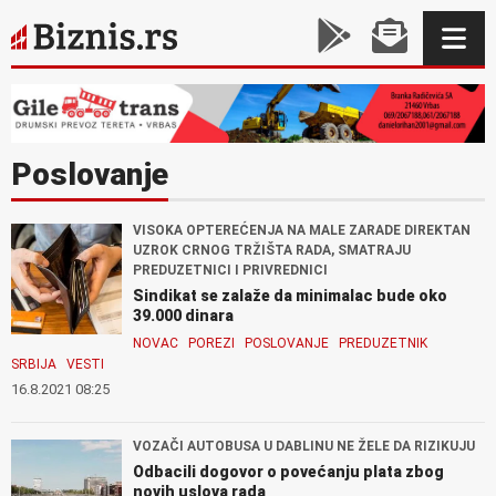
Poslovanje
VISOKA OPTEREĆENJA NA MALE ZARADE DIREKTAN
UZROK CRNOG TRŽIŠTA RADA, SMATRAJU
PREDUZETNICI I PRIVREDNICI
Sindikat se zalaže da minimalac bude oko
39.000 dinara
NOVAC
POREZI
POSLOVANJE
PREDUZETNIK
SRBIJA
VESTI
16.8.2021 08:25
VOZAČI AUTOBUSA U DABLINU NE ŽELE DA RIZIKUJU
Odbacili dogovor o povećanju plata zbog
novih uslova rada