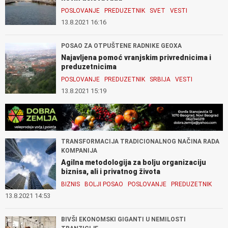
POSLOVANJE
PREDUZETNIK
SVET
VESTI
13.8.2021 16:16
POSAO ZA OTPUŠTENE RADNIKE GEOXA
Najavljena pomoć vranjskim privrednicima i
preduzetnicima
POSLOVANJE
PREDUZETNIK
SRBIJA
VESTI
13.8.2021 15:19
TRANSFORMACIJA TRADICIONALNOG NAČINA RADA
KOMPANIJA
Agilna metodologija za bolju organizaciju
biznisa, ali i privatnog života
BIZNIS
BOLJI POSAO
POSLOVANJE
PREDUZETNIK
13.8.2021 14:53
BIVŠI EKONOMSKI GIGANTI U NEMILOSTI