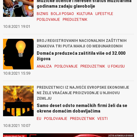
Muzičke licence i nerešen status muzičarima
godinama zadaju glavobolje
BIZNIS
BOLJI POSAO
KULTURA
LIFESTYLE
POSLOVANJE
PREDUZETNIK
10.8.2021 19:01
BROJ REGISTROVANIH NACIONALNIH ZAŠTITNIH
ZNAKOVA TRI PUTA MANJI OD MEĐUNARODNIH
Domaća preduzeća zaštitila više od 32.000
žigova
ANALIZA
POSLOVANJE
PREDUZETNIK
U FOKUSU
10.8.2021 15:59
PREDUZETNICI IZ NAJVEĆE EVROPSKE EKONOMIJE
NE ŽELE VRAĆANJE PROIZVODNJE U NJIHOVU
ZEMLJU
Samo deset odsto nemačkih firmi želi da se
okrene domaćim dobavljačima
EU
POSLOVANJE
PREDUZETNIK
VESTI
10.8.2021 10:07