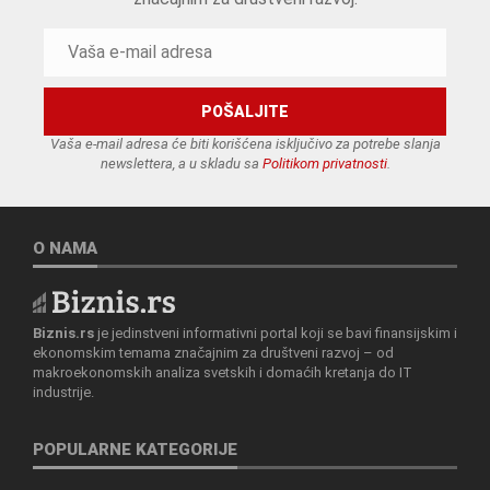
Vaša e-mail adresa će biti korišćena isključivo za potrebe slanja
newslettera, a u skladu sa
Politikom privatnosti
.
O NAMA
Biznis.rs
je jedinstveni informativni portal koji se bavi finansijskim i
ekonomskim temama značajnim za društveni razvoj – od
makroekonomskih analiza svetskih i domaćih kretanja do IT
industrije.
POPULARNE KATEGORIJE