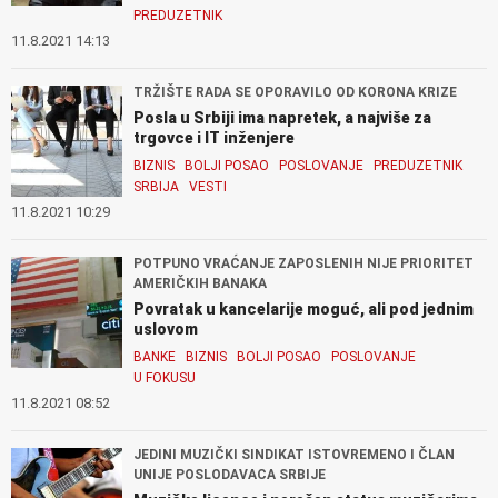
PREDUZETNIK
11.8.2021 14:13
TRŽIŠTE RADA SE OPORAVILO OD KORONA KRIZE
Posla u Srbiji ima napretek, a najviše za
trgovce i IT inženjere
BIZNIS
BOLJI POSAO
POSLOVANJE
PREDUZETNIK
SRBIJA
VESTI
11.8.2021 10:29
POTPUNO VRAĆANJE ZAPOSLENIH NIJE PRIORITET
AMERIČKIH BANAKA
Povratak u kancelarije moguć, ali pod jednim
uslovom
BANKE
BIZNIS
BOLJI POSAO
POSLOVANJE
U FOKUSU
11.8.2021 08:52
JEDINI MUZIČKI SINDIKAT ISTOVREMENO I ČLAN
UNIJE POSLODAVACA SRBIJE