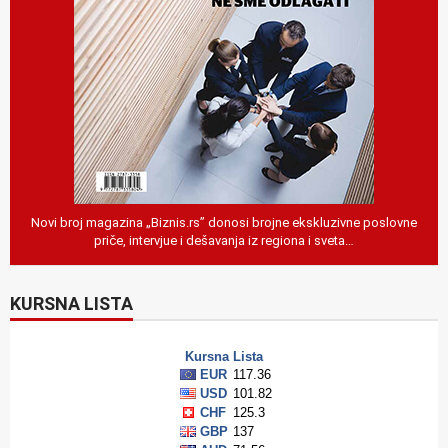
Novi broj magazina „Biznis.rs” donosi brojne ekskluzivne poslovne
priče, intervjue i dešavanja iz regiona i sveta…
KURSNA LISTA