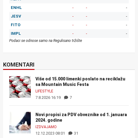
ENHL
-
-
-
JESV
-
-
-
FITO
-
-
-
IMPL
-
-
-
Podaci se odnose samo na Regulisano tržište
KOMENTARI
Više od 15.000 limenki poslato na reciklažu
sa Mountain Music Festa
LIFESTYLE
7.8.2026 16:19
7
Novi propisi za PDV obveznike od 1. januara
2024. godine
IZDVAJAMO
12.12.2023 08:01
31