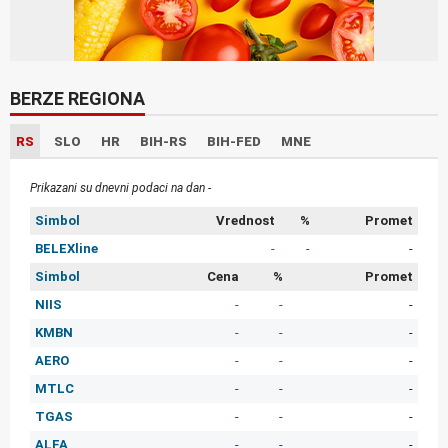
BERZE REGIONA
RS
SLO
HR
BIH-RS
BIH-FED
MNE
Prikazani su dnevni podaci na dan -
Simbol
Vrednost
%
Promet
BELEXline
-
-
-
Simbol
Cena
%
Promet
NIIS
-
-
-
KMBN
-
-
-
AERO
-
-
-
MTLC
-
-
-
TGAS
-
-
-
ALFA
-
-
-