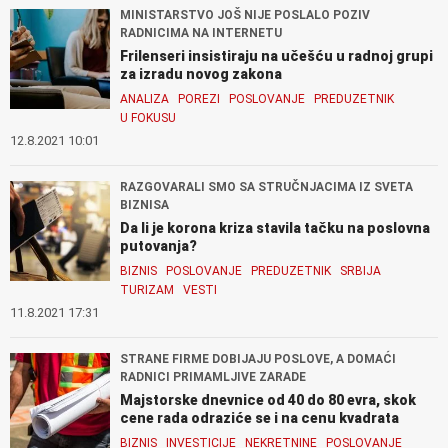
MINISTARSTVO JOŠ NIJE POSLALO POZIV
RADNICIMA NA INTERNETU
Frilenseri insistiraju na učešću u radnoj grupi
za izradu novog zakona
ANALIZA
POREZI
POSLOVANJE
PREDUZETNIK
U FOKUSU
12.8.2021 10:01
RAZGOVARALI SMO SA STRUČNJACIMA IZ SVETA
BIZNISA
Da li je korona kriza stavila tačku na poslovna
putovanja?
BIZNIS
POSLOVANJE
PREDUZETNIK
SRBIJA
TURIZAM
VESTI
11.8.2021 17:31
STRANE FIRME DOBIJAJU POSLOVE, A DOMAĆI
RADNICI PRIMAMLJIVE ZARADE
Majstorske dnevnice od 40 do 80 evra, skok
cene rada odraziće se i na cenu kvadrata
BIZNIS
INVESTICIJE
NEKRETNINE
POSLOVANJE