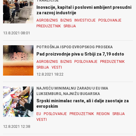
TRANZICIJE
Inovacije, kapital i poslovni ambijent presudni
za razvoj industrije
AGROBIZNIS
BIZNIS
INVESTICIJE
POSLOVANJE
PREDUZETNIK
SRBIJA
13.8.2021 08:01
POTROŠNJA ISPOD EVROPSKOG PROSEKA
Pad proizvodnje piva u Srbiji za 7,19 odsto
AGROBIZNIS
BIZNIS
POSLOVANJE
PREDUZETNIK
SRBIJA
VESTI
12.8.2021 18:22
NAJVEĆU MINIMALNU ZARADU U EU IMA
LUKSEMBURG, NAJNIŽU BUGARSKA
Srpski minimalac raste, ali i dalje zaostaje za
evropskim
EU
POSLOVANJE
PREDUZETNIK
REGION
SRBIJA
VESTI
12.8.2021 12:38