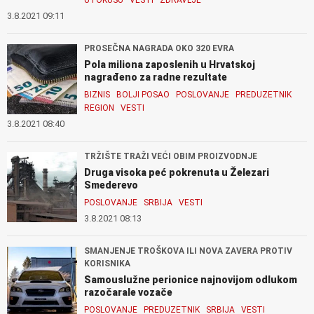
3.8.2021 09:11
PROSEČNA NAGRADA OKO 320 EVRA
Pola miliona zaposlenih u Hrvatskoj
nagrađeno za radne rezultate
BIZNIS
BOLJI POSAO
POSLOVANJE
PREDUZETNIK
REGION
VESTI
3.8.2021 08:40
TRŽIŠTE TRAŽI VEĆI OBIM PROIZVODNJE
Druga visoka peć pokrenuta u Železari
Smederevo
POSLOVANJE
SRBIJA
VESTI
3.8.2021 08:13
SMANJENJE TROŠKOVA ILI NOVA ZAVERA PROTIV
KORISNIKA
Samouslužne perionice najnovijom odlukom
razočarale vozače
POSLOVANJE
PREDUZETNIK
SRBIJA
VESTI