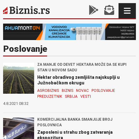
Poslovanje
ZA MANJE OD DEVET HEKTARA MOŽE DA SE KUPI
STAN U NOVOM SADU
Hektar obradivog zemljišta najskuplji u
Južnobačkom okrugu
AGROBIZNIS
BIZNIS
NOVAC
POSLOVANJE
PREDUZETNIK
SRBIJA
VESTI
4.8.2021 08:32
KOMERCIJALNA BANKA SMANJUJE BROJ
POSLOVNICA
Zaposleni u strahu zbog zatvaranja
ekspozitura