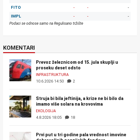
FITO
-
-
-
IMPL
-
-
-
Podaci se odnose samo na Regulisano tržište
KOMENTARI
Prevoz železnicom od 15. jula skuplji u
proseku deset odsto
INFRASTRUKTURA
10.6.2026 14:50
2
Struja bi bila jeftinija, a krize ne bi bilo da
imamo više solara na krovovima
EKOLOGIJA
4.8.2026 18:05
18
Prvi put u tri godine pala vrednost imovine