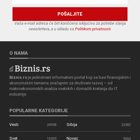
Vaša e-mail adresa će biti korišćena isključivo za potrebe slanja
newslettera, a u skladu sa
Politikom privatnosti
.
O NAMA
Biznis.rs
je jedinstveni informativni portal koji se bavi finansijskim i
ekonomskim temama značajnim za društveni razvoj – od
makroekonomskih analiza svetskih i domaćih kretanja do IT
industrije.
POPULARNE KATEGORIJE
Vesti
Srbija
24958
23382
Svet
Novac
16303
9664