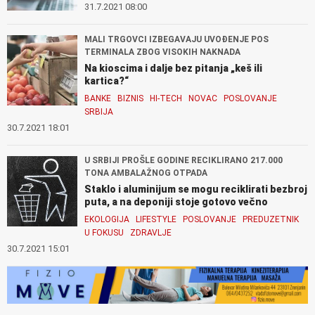
31.7.2021 08:00
MALI TRGOVCI IZBEGAVAJU UVOĐENJE POS
TERMINALA ZBOG VISOKIH NAKNADA
Na kioscima i dalje bez pitanja „keš ili
kartica?“
BANKE
BIZNIS
HI-TECH
NOVAC
POSLOVANJE
SRBIJA
30.7.2021 18:01
U SRBIJI PROŠLE GODINE RECIKLIRANO 217.000
TONA AMBALAŽNOG OTPADA
Staklo i aluminijum se mogu reciklirati bezbroj
puta, a na deponiji stoje gotovo večno
EKOLOGIJA
LIFESTYLE
POSLOVANJE
PREDUZETNIK
U FOKUSU
ZDRAVLJE
30.7.2021 15:01