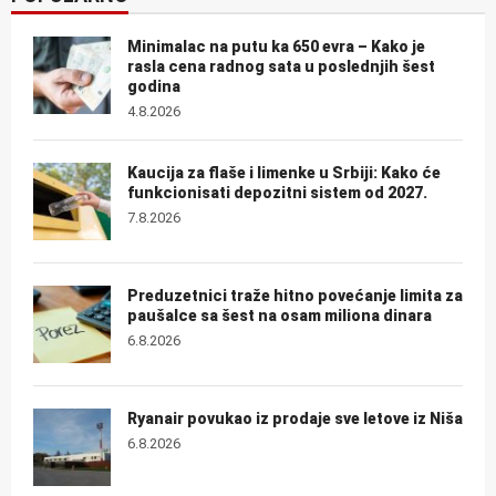
Minimalac na putu ka 650 evra – Kako je
rasla cena radnog sata u poslednjih šest
godina
4.8.2026
Kaucija za flaše i limenke u Srbiji: Kako će
funkcionisati depozitni sistem od 2027.
7.8.2026
Preduzetnici traže hitno povećanje limita za
paušalce sa šest na osam miliona dinara
6.8.2026
Ryanair povukao iz prodaje sve letove iz Niša
6.8.2026