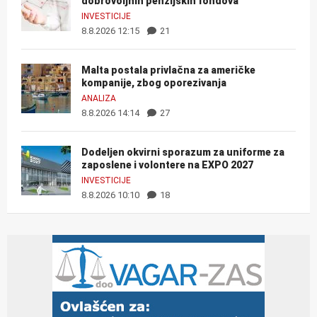
dobrovoljnih penzijskih fondova
INVESTICIJE
8.8.2026 12:15
21
Malta postala privlačna za američke
kompanije, zbog oporezivanja
ANALIZA
8.8.2026 14:14
27
Dodeljen okvirni sporazum za uniforme za
zaposlene i volontere na EXPO 2027
INVESTICIJE
8.8.2026 10:10
18