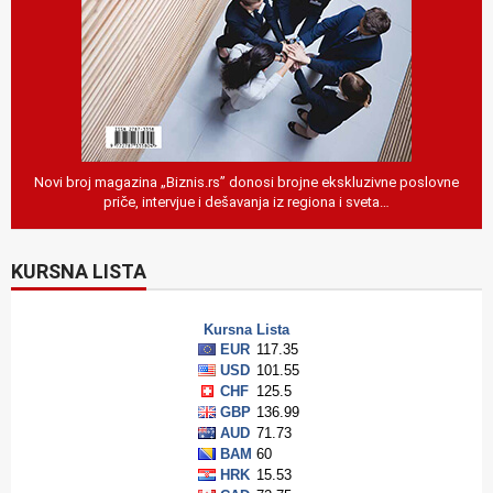
Novi broj magazina „Biznis.rs” donosi brojne ekskluzivne poslovne
priče, intervjue i dešavanja iz regiona i sveta…
KURSNA LISTA