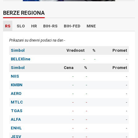
BERZE REGIONA
RS
SLO
HR
BIH-RS
BIH-FED
MNE
Prikazani su dnevni podaci na dan -
Simbol
Vrednost
%
Promet
BELEXline
-
-
-
Simbol
Cena
%
Promet
NIIS
-
-
-
KMBN
-
-
-
AERO
-
-
-
MTLC
-
-
-
TGAS
-
-
-
ALFA
-
-
-
ENHL
-
-
-
JESV
-
-
-