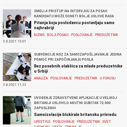
SMELIJI PRISTUP NA INTERVJUU ZA POSAO
KANDIDATU MOŽE DONETI BOLJE USLOVE RADA
Pitanja koja poslodavcu postavljaju samo
najhrabriji
BIZNIS
BOLJI POSAO
POSLOVANJE
PREDUZETNIK
3.8.2021 15:01
SUBVENCIJE NSZ ZA SAMOZAPOŠLJAVANJE JEDINA
POMOĆ PRI ZAPOČINJANJU POSLA
Bez posebnih olakšica za mlade preduzetnike
u Srbiji
ANALIZA
POSLOVANJE
PREDUZETNIK
U FOKUSU
3.8.2021 11:23
UVOĐENJE ZDRAVSTVENE APLIKACIJE U VELIKOJ
BRITANIJI USLOVILO AKUTNI GUBITAK 72.000
ZAPOSLENIH
Samoizolacije blokirale britansku privredu
LIFESTYLE
POSLOVANJE
PREDUZETNIK
SVET
U FOKUSU
VESTI
ZDRAVLJE