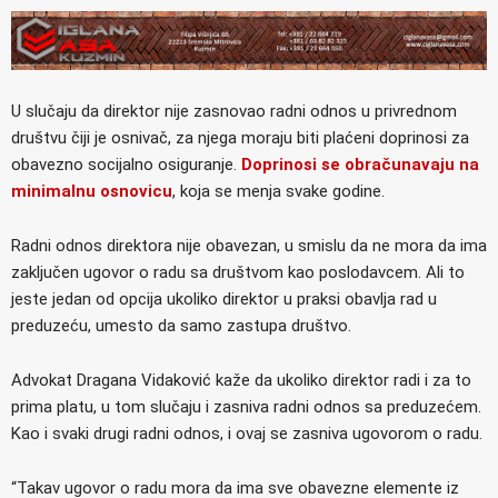
U slučaju da direktor nije zasnovao radni odnos u privrednom
društvu čiji je osnivač, za njega moraju biti plaćeni doprinosi za
obavezno socijalno osiguranje.
Doprinosi se obračunavaju na
minimalnu osnovicu
, koja se menja svake godine.
Radni odnos direktora nije obavezan, u smislu da ne mora da ima
zaključen ugovor o radu sa društvom kao poslodavcem. Ali to
jeste jedan od opcija ukoliko direktor u praksi obavlja rad u
preduzeću, umesto da samo zastupa društvo.
Advokat Dragana Vidaković kaže da ukoliko direktor radi i za to
prima platu, u tom slučaju i zasniva radni odnos sa preduzećem.
Kao i svaki drugi radni odnos, i ovaj se zasniva ugovorom o radu.
“Takav ugovor o radu mora da ima sve obavezne elemente iz