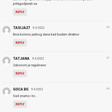
prilagodjavati se.
REPLY
#6
TASIJA27
9.4.2022
Bice korisno jednog dana kad budem direktor
REPLY
#7
TATJANA
9.4.2022
Zakonom je regulisano
REPLY
#8
GOCA BG
9.4.2022
Sad znamo i to…
REPLY