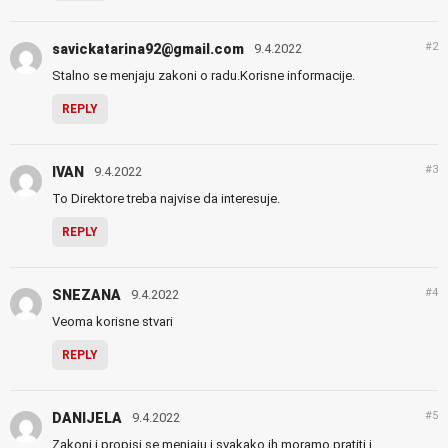
#2
savickatarina92@gmail.com
9.4.2022
Stalno se menjaju zakoni o radu.Korisne informacije.
REPLY
#3
IVAN
9.4.2022
To Direktore treba najvise da interesuje.
REPLY
#4
SNEZANA
9.4.2022
Veoma korisne stvari
REPLY
#5
DANIJELA
9.4.2022
Zakoni i propisi se menjaju i svakako ih moramo pratiti i