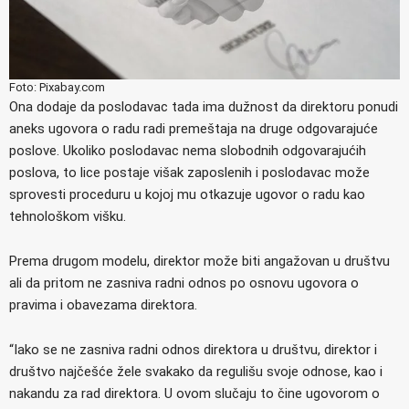
Foto: Pixabay.com
Ona dodaje da poslodavac tada ima dužnost da direktoru ponudi
aneks ugovora o radu radi premeštaja na druge odgovarajuće
poslove. Ukoliko poslodavac nema slobodnih odgovarajućih
poslova, to lice postaje višak zaposlenih i poslodavac može
sprovesti proceduru u kojoj mu otkazuje ugovor o radu kao
tehnološkom višku.
Prema drugom modelu, direktor može biti angažovan u društvu
ali da pritom ne zasniva radni odnos po osnovu ugovora o
pravima i obavezama direktora.
“Iako se ne zasniva radni odnos direktora u društvu, direktor i
društvo najčešće žele svakako da regulišu svoje odnose, kao i
nakandu za rad direktora. U ovom slučaju to čine ugovorom o