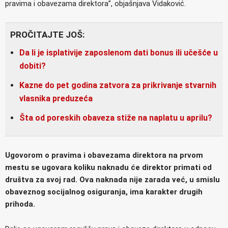
pravima i obavezama direktora”, objašnjava Vidaković.
PROČITAJTE JOŠ:
Da li je isplativije zaposlenom dati bonus ili učešće u
dobiti?
Kazne do pet godina zatvora za prikrivanje stvarnih
vlasnika preduzeća
Šta od poreskih obaveza stiže na naplatu u aprilu?
Ugovorom o pravima i obavezama direktora na prvom
mestu se ugovara koliku naknadu će direktor primati od
društva za svoj rad. Ova naknada nije zarada već, u smislu
obaveznog socijalnog osiguranja, ima karakter drugih
prihoda.