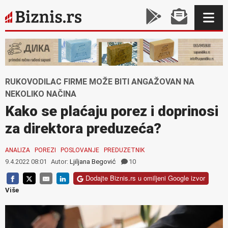
RUKOVODILAC FIRME MOŽE BITI ANGAŽOVAN NA
NEKOLIKO NAČINA
Kako se plaćaju porez i doprinosi
za direktora preduzeća?
ANALIZA
POREZI
POSLOVANJE
PREDUZETNIK
9.4.2022 08:01
Autor:
Ljiljana Begović
10
Dodajte Biznis.rs u omiljeni Google izvor
Više