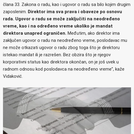
člana 33. Zakona o radu, kao i ugovor o radu sa bilo kojim drugim
zaposlenim.
Direktor ima sva prava i obaveze po osnovu
rada. Ugovor o radu se može zaključiti na neodređeno
vreme, kao i na određeno vreme ukoliko je mandat
direktora unapred ograničen.
Međutim, ako direktor ima
zaključen ugovor o radu na neodređeno vreme, poslodavac mu
ne može otkazati ugovor o radu zbog toga što je direktoru
istekao mandat ili je razrešen. Bez obzira što je njegov
korporativni status kao direktora okončan, on je još uvek u
radnom odnosu kod poslodavca na neodređeno vreme”, kaže
Vidaković.