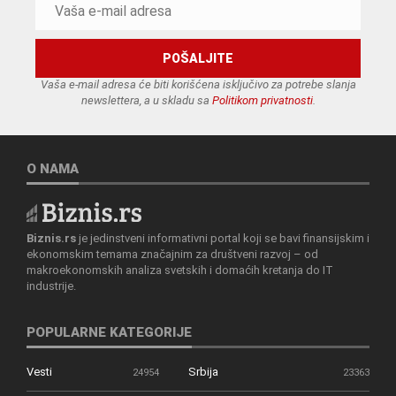
Vaša e-mail adresa će biti korišćena isključivo za potrebe slanja
newslettera, a u skladu sa
Politikom privatnosti
.
O NAMA
Biznis.rs
je jedinstveni informativni portal koji se bavi finansijskim i
ekonomskim temama značajnim za društveni razvoj – od
makroekonomskih analiza svetskih i domaćih kretanja do IT
industrije.
POPULARNE KATEGORIJE
Vesti
Srbija
24954
23363