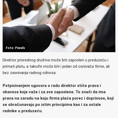
Foto: Pexels
Direktor privrednog društva može biti zaposlen u preduzeću i
primati platu, a takođe može biti i jedan od osnivača firme, ali
bez zasnivanja radnog odnosa.
Potpisivanjem ugovora o radu direktor stiče prava i
obaveze koje važe i za sve zaposlene. To znači da ima
prava na zaradu na koju firma plaća porez i doprinose, koji
se obračunavaju po istim principima kao i za ostale
radnike u preduzeću.