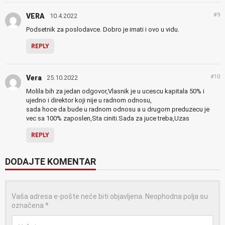
#9
VERA
10.4.2022
Podsetnik za poslodavce. Dobro je imati i ovo u vidu.
REPLY
#10
Vera
25.10.2022
Molila bih za jedan odgovor,Vlasnik je u ucescu kapitala 50% i
ujedno i direktor koji nije u radnom odnosu,
sada hoce da bude u radnom odnosu a u drugom preduzecu je
vec sa 100% zaposlen,Sta ciniti.Sada za juce treba,Uzas
REPLY
DODAJTE KOMENTAR
Vaša adresa e-pošte neće biti objavljena.
Neophodna polja su
označena
*