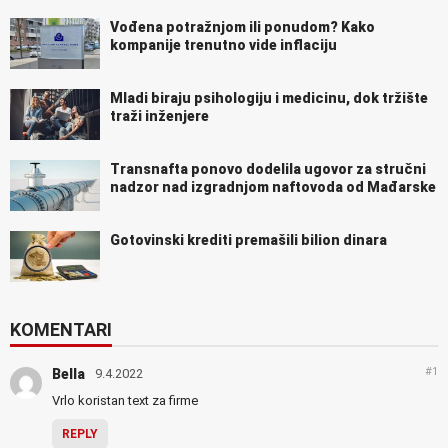
Vođena potražnjom ili ponudom? Kako
kompanije trenutno vide inflaciju
Mladi biraju psihologiju i medicinu, dok tržište
traži inženjere
Transnafta ponovo dodelila ugovor za stručni
nadzor nad izgradnjom naftovoda od Mađarske
Gotovinski krediti premašili bilion dinara
KOMENTARI
#1
Bella
9.4.2022
Vrlo koristan text za firme
REPLY