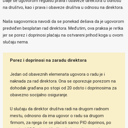
Dalje se ugovorom regulišu prava i obaveze direktora u odnosu
na društvo, kao i prava i obaveze društva u odnosu na direktora.
Naša sagovornica navodi da se ponekad dešava da je ugovorom
predviđen besplatan rad direktora. Međutim, ova praksa je retka
jer se porez i doprinosi plaćaju na ostvareni prihod koga u ovom
slučaju nema.
Porez i doprinosi na zaradu direktora
Jedan od obaveznih elemenata ugovora o radu je i
naknada za rad direktora. Ona se oporezuje porezom na
dohodak građana po stopi od 20 odsto i doprinosima za
obavezno socijalno osiguranje.
U slučaju da direktor društva radi na drugom radnom
mestu, odnosno da ima ugovor o radu sa drugom
firmom, za njega će se plaćati samo PIO doprinos, po