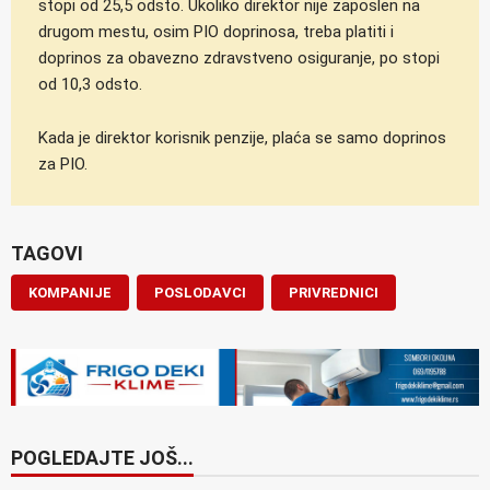
stopi od 25,5 odsto. Ukoliko direktor nije zaposlen na
drugom mestu, osim PIO doprinosa, treba platiti i
doprinos za obavezno zdravstveno osiguranje, po stopi
od 10,3 odsto.
Kada je direktor korisnik penzije, plaća se samo doprinos
za PIO.
TAGOVI
KOMPANIJE
POSLODAVCI
PRIVREDNICI
POGLEDAJTE JOŠ...