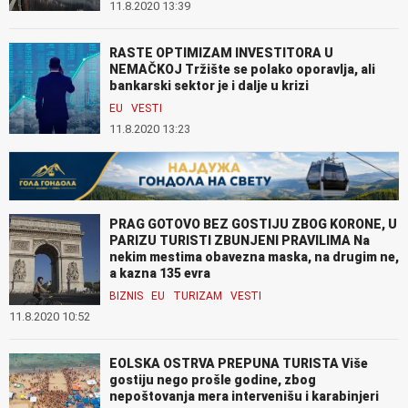
11.8.2020 13:39
RASTE OPTIMIZAM INVESTITORA U
NEMAČKOJ Tržište se polako oporavlja, ali
bankarski sektor je i dalje u krizi
EU
VESTI
11.8.2020 13:23
PRAG GOTOVO BEZ GOSTIJU ZBOG KORONE, U
PARIZU TURISTI ZBUNJENI PRAVILIMA Na
nekim mestima obavezna maska, na drugim ne,
a kazna 135 evra
BIZNIS
EU
TURIZAM
VESTI
11.8.2020 10:52
EOLSKA OSTRVA PREPUNA TURISTA Više
gostiju nego prošle godine, zbog
nepoštovanja mera intervenišu i karabinjeri