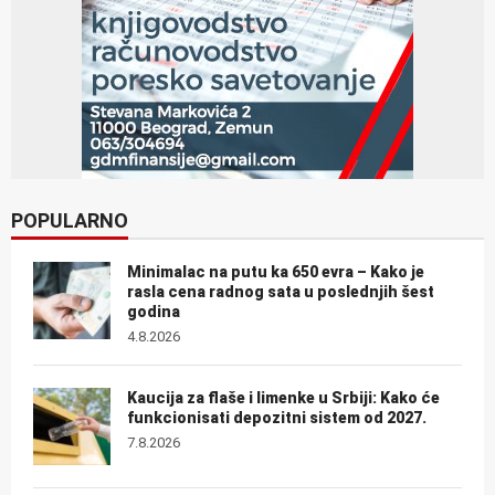
POPULARNO
Minimalac na putu ka 650 evra – Kako je
rasla cena radnog sata u poslednjih šest
godina
4.8.2026
Kaucija za flaše i limenke u Srbiji: Kako će
funkcionisati depozitni sistem od 2027.
7.8.2026