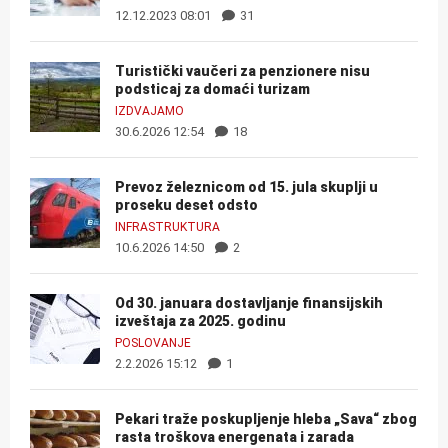
12.12.2023 08:01
31
Turistički vaučeri za penzionere nisu
podsticaj za domaći turizam
IZDVAJAMO
30.6.2026 12:54
18
Prevoz železnicom od 15. jula skuplji u
proseku deset odsto
INFRASTRUKTURA
10.6.2026 14:50
2
Od 30. januara dostavljanje finansijskih
izveštaja za 2025. godinu
POSLOVANJE
2.2.2026 15:12
1
Pekari traže poskupljenje hleba „Sava“ zbog
rasta troškova energenata i zarada