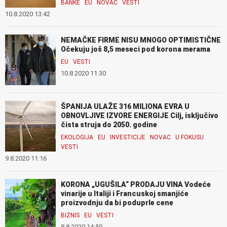
BANKE
EU
NOVAC
VESTI
10.8.2020 13:42
NEMAČKE FIRME NISU MNOGO OPTIMISTIČNE
Očekuju još 8,5 meseci pod korona merama
EU
VESTI
10.8.2020 11:30
ŠPANIJA ULAŽE 316 MILIONA EVRA U
OBNOVLJIVE IZVORE ENERGIJE Cilj, isključivo
čista struja do 2050. godine
EKOLOGIJA
EU
INVESTICIJE
NOVAC
U FOKUSU
VESTI
9.8.2020 11:16
KORONA „UGUŠILA“ PRODAJU VINA Vodeće
vinarije u Italiji i Francuskoj smanjiće
proizvodnju da bi poduprle cene
BIZNIS
EU
VESTI
8.8.2020 14:59