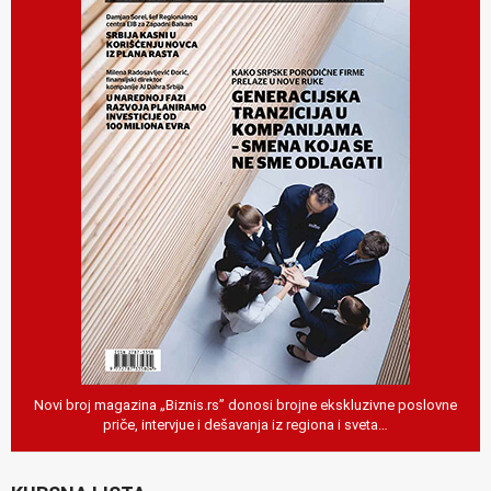
Novi broj magazina „Biznis.rs” donosi brojne ekskluzivne poslovne
priče, intervjue i dešavanja iz regiona i sveta…