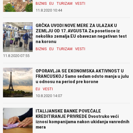
BIZNIS
EU
TURIZAM
VESTI
11.8.2020 10:44
GRČKA UVODI NOVE MERE ZA ULAZAK U
ZEMLJU OD 17. AVGUSTA Za posetioce iz
nekoliko zemalja EU obavezan negativan test
na koronu
BIZNIS
EU
TURIZAM
VESTI
11.8.2020 07:55
OPORAVLJA SE EKONOMSKA AKTIVNOST U
FRANCUSKOJ Samo sedam odsto manja u julu
u odnosu na period pre korone
EU
VESTI
10.8.2020 14:07
ITALIJANSKE BANKE POVEĆALE
KREDITIRANJE PRIVREDE Dvostruko veći
iznosi kompanijama nakon ukidanja vanrednih
mera