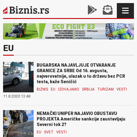
EU
BUGARSKA NAJAVLJUJE OTVARANJE
GRANICE ZA SRBE Od 16. avgusta,
najverovatnije, ulazak u tu državu bez PCR
testa, kaže Seničić
BIZNIS
EU
IZDVAJAMO
SRBIJA
TURIZAM
VESTI
11.8.2020 13:48
NEMAČKI UNIPER NAJAVIO OBUSTAVU
PROJEKTA Američke sankcije zaustavljaju
Severni tok 2?
EU
SVET
VESTI