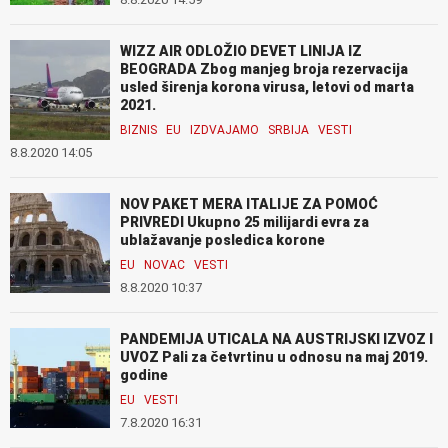
WIZZ AIR ODLOŽIO DEVET LINIJA IZ
BEOGRADA Zbog manjeg broja rezervacija
usled širenja korona virusa, letovi od marta
2021.
BIZNIS
EU
IZDVAJAMO
SRBIJA
VESTI
8.8.2020 14:05
NOV PAKET MERA ITALIJE ZA POMOĆ
PRIVREDI Ukupno 25 milijardi evra za
ublažavanje posledica korone
EU
NOVAC
VESTI
8.8.2020 10:37
PANDEMIJA UTICALA NA AUSTRIJSKI IZVOZ I
UVOZ Pali za četvrtinu u odnosu na maj 2019.
godine
EU
VESTI
7.8.2020 16:31