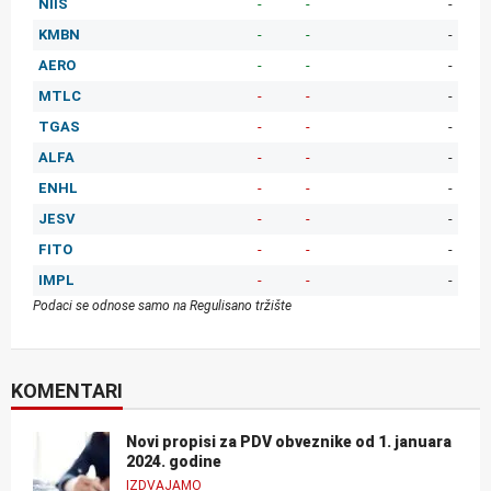
NIIS
-
-
-
KMBN
-
-
-
AERO
-
-
-
MTLC
-
-
-
TGAS
-
-
-
ALFA
-
-
-
ENHL
-
-
-
JESV
-
-
-
FITO
-
-
-
IMPL
-
-
-
Podaci se odnose samo na Regulisano tržište
KOMENTARI
Novi propisi za PDV obveznike od 1. januara
2024. godine
IZDVAJAMO