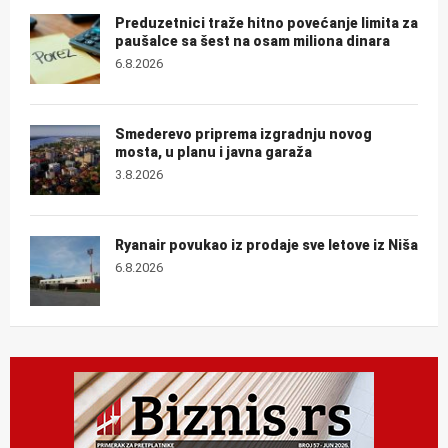
Preduzetnici traže hitno povećanje limita za
paušalce sa šest na osam miliona dinara
6.8.2026
Smederevo priprema izgradnju novog
mosta, u planu i javna garaža
3.8.2026
Ryanair povukao iz prodaje sve letove iz Niša
6.8.2026