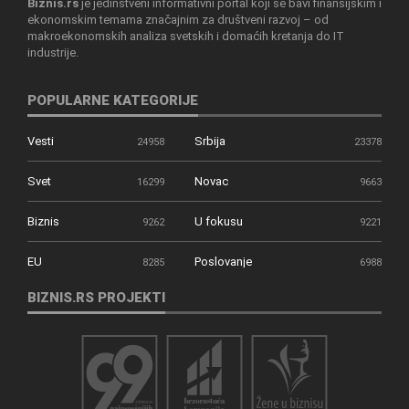
Biznis.rs
je jedinstveni informativni portal koji se bavi finansijskim i
ekonomskim temama značajnim za društveni razvoj – od
makroekonomskih analiza svetskih i domaćih kretanja do IT
industrije.
POPULARNE KATEGORIJE
Vesti
Srbija
24958
23378
Svet
Novac
16299
9663
Biznis
U fokusu
9262
9221
EU
Poslovanje
8285
6988
BIZNIS.RS PROJEKTI