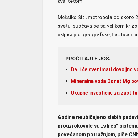
kvalitetom.
Meksiko Siti, metropola od skoro 22
svetu, suočava se sa velikom kriz
uključujući geografske, haotičan ur
PROČITAJTE JOŠ:
Da li će svet imati dovoljno 
Mineralna voda Donat Mg povla
Ukupne investicije za zaštitu 
Godine neubičajeno slabih padavi
prouzrokovale su „stres“ sistemu 
povećanom potražnjom, piše CNN 