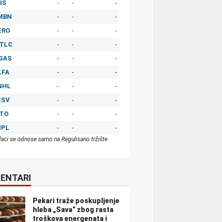
IS
-
-
-
MBN
-
-
-
ERO
-
-
-
TLC
-
-
-
GAS
-
-
-
LFA
-
-
-
NHL
-
-
-
ESV
-
-
-
ITO
-
-
-
MPL
-
-
-
aci se odnose samo na Regulisano tržište
ENTARI
Pekari traže poskupljenje
hleba „Sava“ zbog rasta
troškova energenata i