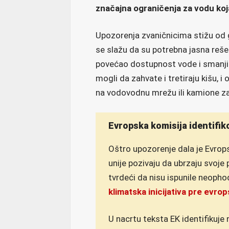
značajna ograničenja za vodu koja
Upozorenja zvaničnicima stižu od g
se slažu da su potrebna jasna reše
povećao dostupnost vode i smanjio
mogli da zahvate i tretiraju kišu,
na vodovodnu mrežu ili kamione z
Evropska komisija identifik
Oštro upozorenje dala je Evrop
unije pozivaju da ubrzaju svoje
tvrdeći da nisu ispunile neopho
klimatska inicijativa pre evrop
U nacrtu teksta EK identifikuje 