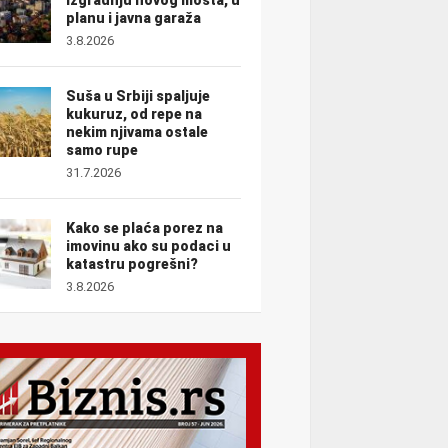
planu i javna garaža
3.8.2026
Suša u Srbiji spaljuje
kukuruz, od repe na
nekim njivama ostale
samo rupe
31.7.2026
Kako se plaća porez na
imovinu ako su podaci u
katastru pogrešni?
3.8.2026