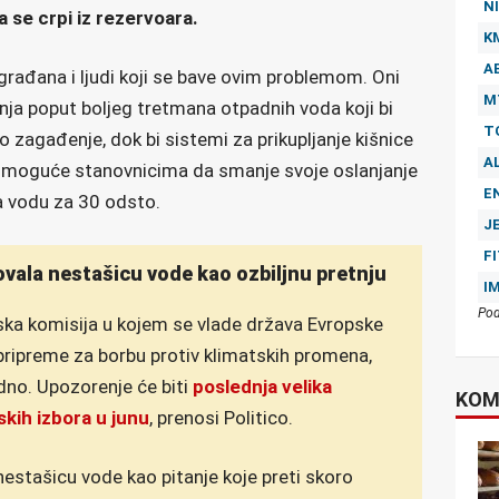
NI
 se crpi iz rezervoara.
K
A
rađana i ljudi koji se bave ovim problemom. Oni
M
nja poput boljeg tretmana otpadnih voda koji bi
T
 zagađenje, dok bi sistemi za prikupljanje kišnice
A
 i omoguće stanovnicima da smanje svoje oslanjanje
E
a vodu za 30 odsto.
J
F
ovala nestašicu vode kao ozbiljnu pretnju
I
Pod
ska komisija u kojem se vlade država Evropske
 pripreme za borbu protiv klimatskih promena,
dno. Upozorenje će biti
poslednja velika
KOM
skih izbora u junu
, prenosi Politico.
nestašicu vode kao pitanje koje preti skoro