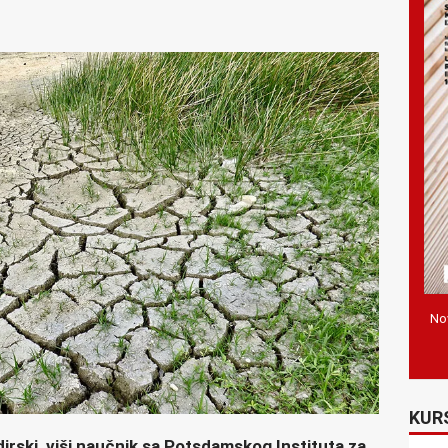
Nov
KUR
irski, viši naučnik sa Potsdamskog Instituta za