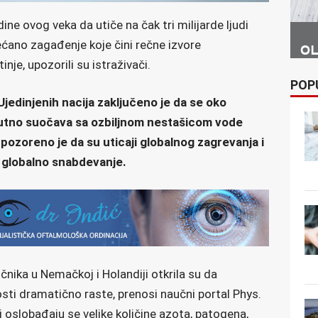
e ovog veka da utiče na čak tri milijarde ljudi
ćano zagađenje koje čini rečne izvore
inje, upozorili su istraživači.
POP
jedinjenih nacija zaključeno je da se oko
nutno suočava sa ozbiljnom nestašicom vode
pozoreno je da su uticaji globalnog zagrevanja i
za globalno snabdevanje.
čnika u Nemačkoj i Holandiji otkrila su da
sti dramatično raste, prenosi naučni portal Phys.
i oslobađaju se velike količine azota, patogena,