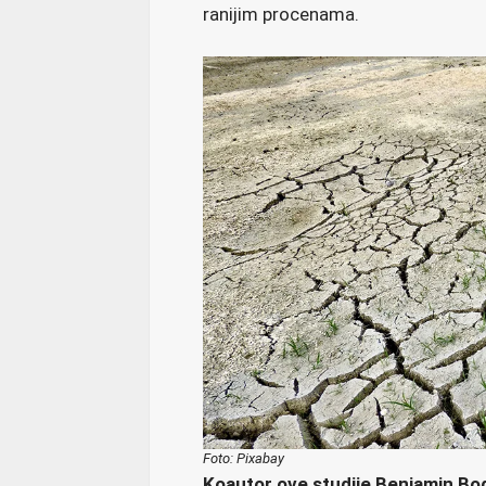
ranijim procenama.
Foto: Pixabay
Koautor ove studije Benjamin Bod