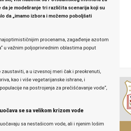
 da je modeliranje tri različita scenarija koji su
alo da „imamo izbora i možemo poboljšati
ma najoptimističnijim procenama, zagađenje azotom
“ u važnim poljoprivrednim oblastima poput
austaviti, a u izvesnoj meri čak i preokrenuti,
iva, kao i više vegetarijanske ishrane, i
populacije na postrojenja za prečišćavanje vode“,
suočava se sa velikom krizom vode
uočavaju sa nestašicom vode, ali i njenim lošim