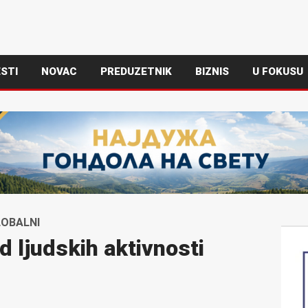
STI
NOVAC
PREDUZETNIK
BIZNIS
U FOKUSU
LOBALNI
 ljudskih aktivnosti