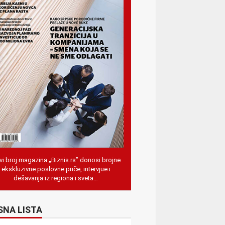
i broj magazina „Biznis.rs” donosi brojne
ekskluzivne poslovne priče, intervjue i
dešavanja iz regiona i sveta…
SNA LISTA