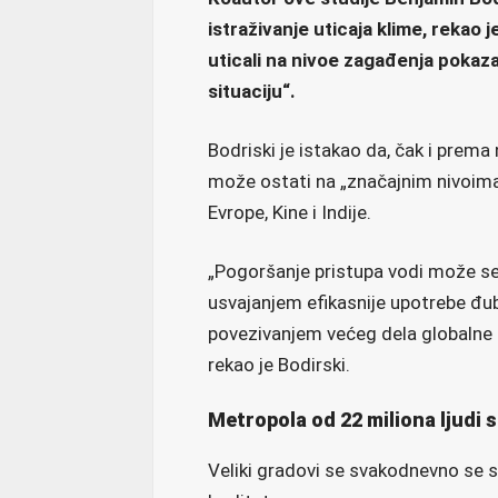
istraživanje uticaja klime, rekao je
uticali na nivoe zagađenja pokaz
situaciju“.
Bodriski je istakao da, čak i pre
može ostati na „značajnim nivoima
Evrope, Kine i Indije.
„Pogoršanje pristupa vodi može se z
usvajanjem efikasnije upotrebe đubr
povezivanjem većeg dela globalne 
rekao je Bodirski.
Metropola od 22 miliona ljudi 
Veliki gradovi se svakodnevno se s