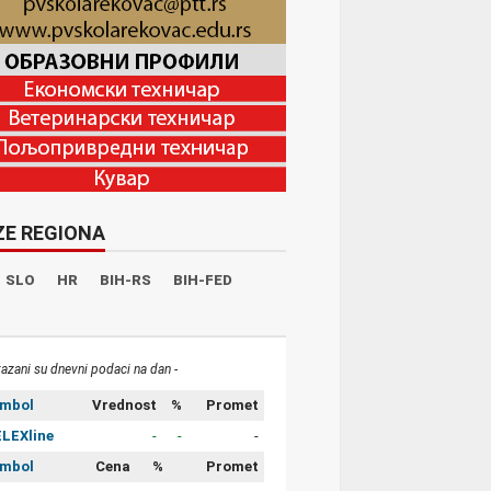
ZE REGIONA
SLO
HR
BIH-RS
BIH-FED
kazani su dnevni podaci na dan -
imbol
Vrednost
%
Promet
LEXline
-
-
-
imbol
Cena
%
Promet