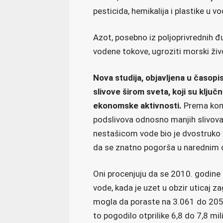
pesticida, hemikalija i plastike u 
Azot, posebno iz poljoprivrednih đu
vodene tokove, ugroziti morski život
Nova studija, objavljena u časopi
slivove širom sveta, koji su ključn
ekonomske aktivnosti.
Prema komp
podslivova odnosno manjih slivova
nestašicom vode bio je dvostruko v
da se znatno pogorša u narednim 
Oni procenjuju da se 2010. godine
vode, kada je uzet u obzir uticaj z
mogla da poraste na 3.061 do 2050. 
to pogodilo otprilike 6,8 do 7,8 milij