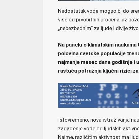
Nedostatak vode mogao bi do sredin
više od prvobitnih procena, uz pove
„nebezbednim“ za ljude i divlje život
Na panelu o klimatskim naukama U
polovina svetske populacije tre
najmanje mesec dana godišnje i u
rastuća potražnja ključni rizici 
Istovremeno, nova istraživanja nau
zagađenje vode od ljudskih aktivno
Naime, različitim aktivnostima ljud