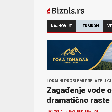
NAJNOVIJE
LEKSIKON
VE
LOKALNI PROBLEMI PRELAZE U G
Zagađenje vode od
dramatično raste
EKOLOGIJA
INFRASTRUKTURA
SVET