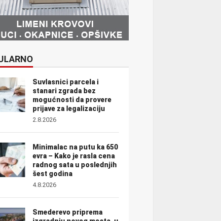
ULARNO
Suvlasnici parcela i
stanari zgrada bez
mogućnosti da provere
prijave za legalizaciju
2.8.2026
Minimalac na putu ka 650
evra – Kako je rasla cena
radnog sata u poslednjih
šest godina
4.8.2026
Smederevo priprema
izgradnju novog mosta, u