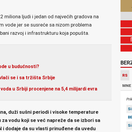
 miliona ljudi i jedan od najvećih gradova na
om vode jer se susreće sa nizom problema
bani razvoj i infrastrukturu koja popušta.
BER
vode u budućnosti?
RS
či se i sa tržišta Srbije
MNE
voda u Srbiji procenjene na 5,4 milijardi evra
Pri
S
na, duži sušni periodi i visoke temperature
BE
za vodu koji se već napreže da se izbori sa
S
i dodaje da su vlasti prinuđene da uvedu