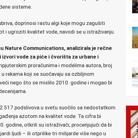
vodene sisteme.
briva, doprinosi rastu algi koje mogu zagušiti
 i ugroziti kvalitet vode, navodi se u istraživanju.
su Nature Communications, analizirala je rečne
i izvori vode za piće i čvorišta za urbane i
juterskim proračunima i modelima autora, broj
 u rekama koji se suočavaju sa ozbiljnom
eći nego što se mislilo 2010. godine i mogao bi
decenijama.
 2.517 podslivova u svetu suočilo sa nedostatkom
agađenja azotom na kvalitet vode. Ta cifra bi
godine, otkrili su istraživači, procenjujući da bi
ardi ljudi – ili otprilike tri milijarde više nego u