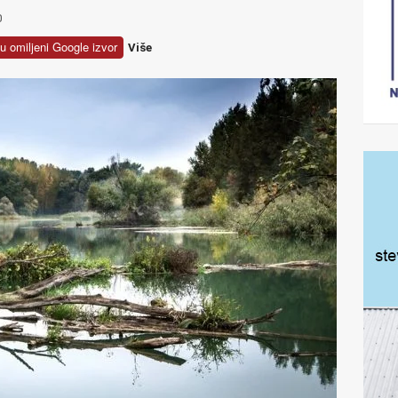
0
u omiljeni Google izvor
Više