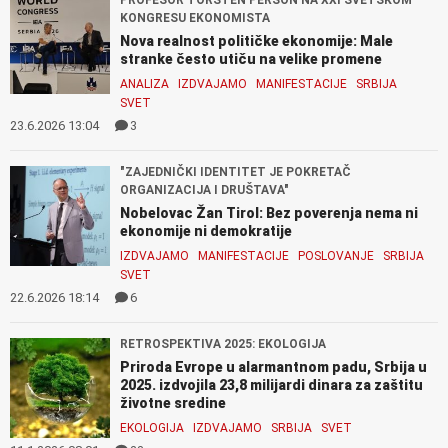
KONGRESU EKONOMISTA
Nova realnost političke ekonomije: Male
stranke često utiču na velike promene
ANALIZA
IZDVAJAMO
MANIFESTACIJE
SRBIJA
SVET
23.6.2026 13:04
3
"ZAJEDNIČKI IDENTITET JE POKRETAČ
ORGANIZACIJA I DRUŠTAVA"
Nobelovac Žan Tirol: Bez poverenja nema ni
ekonomije ni demokratije
IZDVAJAMO
MANIFESTACIJE
POSLOVANJE
SRBIJA
SVET
22.6.2026 18:14
6
RETROSPEKTIVA 2025: EKOLOGIJA
Priroda Evrope u alarmantnom padu, Srbija u
2025. izdvojila 23,8 milijardi dinara za zaštitu
životne sredine
EKOLOGIJA
IZDVAJAMO
SRBIJA
SVET