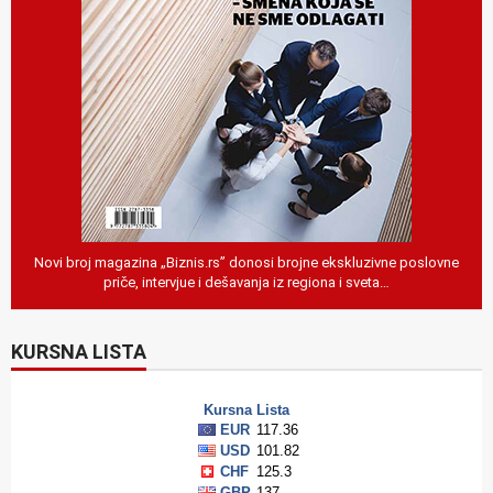
Novi broj magazina „Biznis.rs” donosi brojne ekskluzivne poslovne
priče, intervjue i dešavanja iz regiona i sveta…
KURSNA LISTA