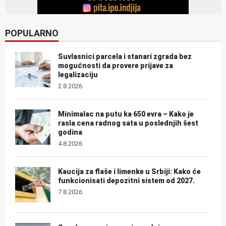
POPULARNO
Suvlasnici parcela i stanari zgrada bez
mogućnosti da provere prijave za
legalizaciju
2.8.2026
Minimalac na putu ka 650 evra – Kako je
rasla cena radnog sata u poslednjih šest
godina
4.8.2026
Kaucija za flaše i limenke u Srbiji: Kako će
funkcionisati depozitni sistem od 2027.
7.8.2026