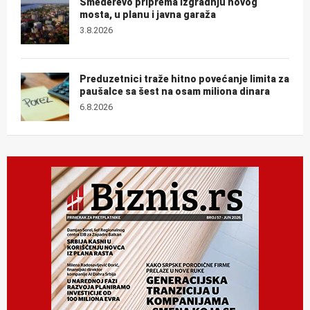
Smederevo priprema izgradnju novog
mosta, u planu i javna garaža
3.8.2026
Preduzetnici traže hitno povećanje limita za
paušalce sa šest na osam miliona dinara
6.8.2026