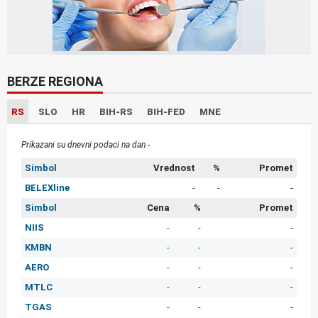
BERZE REGIONA
RS
SLO
HR
BIH-RS
BIH-FED
MNE
Prikazani su dnevni podaci na dan -
Simbol
Vrednost
%
Promet
BELEXline
-
-
-
Simbol
Cena
%
Promet
NIIS
-
-
-
KMBN
-
-
-
AERO
-
-
-
MTLC
-
-
-
TGAS
-
-
-