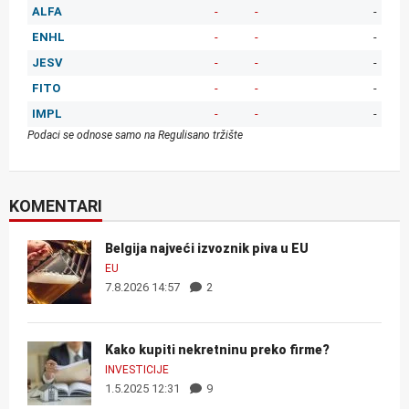
ALFA
-
-
-
ENHL
-
-
-
JESV
-
-
-
FITO
-
-
-
IMPL
-
-
-
Podaci se odnose samo na Regulisano tržište
KOMENTARI
Belgija najveći izvoznik piva u EU
EU
7.8.2026 14:57
2
Kako kupiti nekretninu preko firme?
INVESTICIJE
1.5.2025 12:31
9