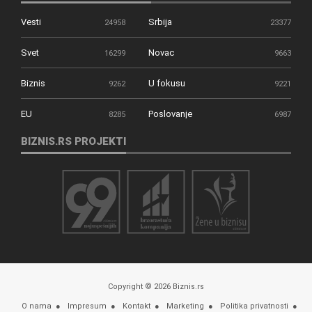
Vesti
Srbija
24958
23377
Svet
Novac
16299
9663
Biznis
U fokusu
9262
9221
EU
Poslovanje
8285
6987
BIZNIS.RS PROJEKTI
Copyright © 2026 Biznis.rs
O nama
Impresum
Kontakt
Marketing
Politika privatnosti