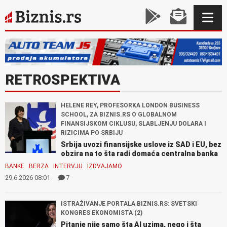
RETROSPEKTIVA
HELENE REY, PROFESORKA LONDON BUSINESS
SCHOOL, ZA BIZNIS.RS O GLOBALNOM
FINANSIJSKOM CIKLUSU, SLABLJENJU DOLARA I
RIZICIMA PO SRBIJU
Srbija uvozi finansijske uslove iz SAD i EU, bez
obzira na to šta radi domaća centralna banka
BANKE
BERZA
INTERVJU
IZDVAJAMO
29.6.2026 08:01
7
ISTRAŽIVANJE PORTALA BIZNIS.RS: SVETSKI
KONGRES EKONOMISTA (2)
Pitanje nije samo šta AI uzima, nego i šta