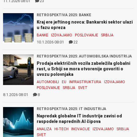
11.1.2026 08:01
23
RETROSPEKTIVA 2025: BANKE
Kraj ere jeftinog novca: Bankarski sektor ulazi
u fazu opreza
BANKE
IZDVAJAMO
POSLOVANJE
SRBIJA
10.1.2026 08:01
22
RETROSPEKTIVA 2025: AUTOMOBILSKA INDUSTRIJA
Prodaja električnih vozila zabeležila globalni
rast, u Srbiji se mora otvorenije govoriti o
uvozu polovnjaka
AUTOMOBILI
EU
INFRASTRUKTURA
IZDVAJAMO
POSLOVANJE
SRBIJA
SVET
8.1.2026 08:01
8
RETROSPEKTIVA 2025: IT INDUSTRIJA
Napredak globalne IT industrije zavisi od
raspodele naprednih AI čipova
ANALIZA
HI-TECH
INOVACIJE
IZDVAJAMO
SRBIJA
SVET