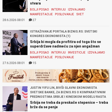
stvara
BOLJI POSAO
INTERVJU
IZDVAJAMO
MANIFESTACIJE
POSLOVANJE
SVET
28.6.2026 08:01
27
ISTRAŽIVANJE PORTALA BIZNIS.RS: SVETSKI
KONGRES EKONOMISTA (1)
Srbija bi mogla da profitira od toga što se
superdržave nadmeću za njen angažman
BOLJI POSAO
INTERVJU
INVESTICIJE
IZDVAJAMO
MANIFESTACIJE
POSLOVANJE
27.6.2026 08:01
15
JUSTIN YIFU LIN, BIVŠI GLAVNI EKONOMISTA
SVETSKE BANKE, ZA BIZNIS.RS O KOMPARATIVNIM
PREDNOSTIMA SRBIJE I KINESKOM MODELU RASTA
Srbija ne treba da preskače stepenice – treba
brže da se penje