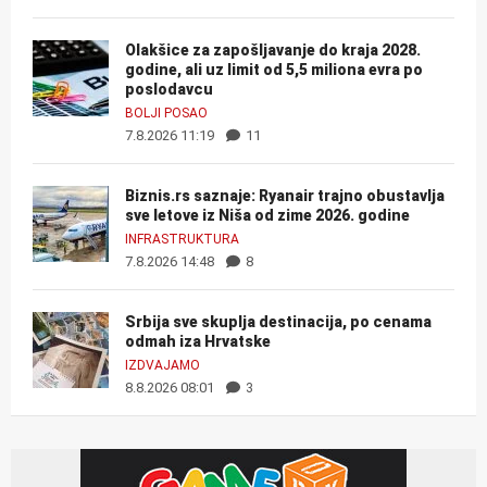
Olakšice za zapošljavanje do kraja 2028.
godine, ali uz limit od 5,5 miliona evra po
poslodavcu
BOLJI POSAO
7.8.2026 11:19
11
Biznis.rs saznaje: Ryanair trajno obustavlja
sve letove iz Niša od zime 2026. godine
INFRASTRUKTURA
7.8.2026 14:48
8
Srbija sve skuplja destinacija, po cenama
odmah iza Hrvatske
IZDVAJAMO
8.8.2026 08:01
3