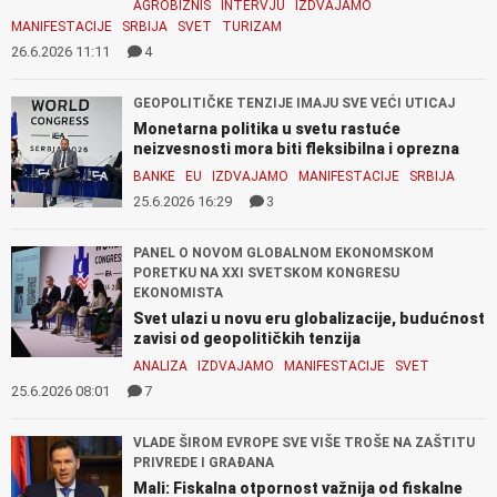
AGROBIZNIS
INTERVJU
IZDVAJAMO
MANIFESTACIJE
SRBIJA
SVET
TURIZAM
26.6.2026 11:11
4
GEOPOLITIČKE TENZIJE IMAJU SVE VEĆI UTICAJ
Monetarna politika u svetu rastuće
neizvesnosti mora biti fleksibilna i oprezna
BANKE
EU
IZDVAJAMO
MANIFESTACIJE
SRBIJA
25.6.2026 16:29
3
PANEL O NOVOM GLOBALNOM EKONOMSKOM
PORETKU NA XXI SVETSKOM KONGRESU
EKONOMISTA
Svet ulazi u novu eru globalizacije, budućnost
zavisi od geopolitičkih tenzija
ANALIZA
IZDVAJAMO
MANIFESTACIJE
SVET
25.6.2026 08:01
7
VLADE ŠIROM EVROPE SVE VIŠE TROŠE NA ZAŠTITU
PRIVREDE I GRAĐANA
Mali: Fiskalna otpornost važnija od fiskalne