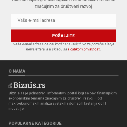
značajnim za društveni razvoj.
Vaša e-mail adresa će biti korišćena isključivo za potrebe slanja
newslettera, a u skladu sa
Politikom privatnosti
.
O NAMA
Biznis.rs
je jedinstveni informativni portal koji se bavi finansijskim i
ekonomskim temama značajnim za društveni razvoj – od
makroekonomskih analiza svetskih i domaćih kretanja do IT
industrije.
POPULARNE KATEGORIJE