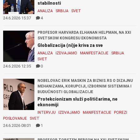
stabilnosti
ANALIZA
SRBIJA
SVET
24.6.2026 15:37
4
PROFESOR HARVARDA ELHANAN HELPMAN, NA XXI
SVETSKOM KONGRESU EKONOMISTA
Globalizacija (ni)je kriva za sve
ANALIZA
IZDVAJAMO
MANIFESTACIJE
SRBIJA
SVET
24.6.2026 12:35
0
NOBELOVAC ERIK MASKIN ZA BIZNIS.RS O DIZAJNU
MEHANIZAMA, KORUPCIJI, IZBORNIM SISTEMIMA I
BUDUĆNOSTI GLOBALIZACIJE
Protekcionizam služi političarima, ne
ekonomiji
INTERVJU
IZDVAJAMO
MANIFESTACIJE
POREZI
POSLOVANJE
SVET
24.6.2026 08:01
1
PROFESOR TORSTEN PERSON NA XXI SVETSKOM