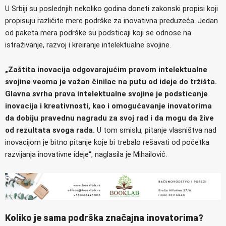
U Srbiji su poslednjih nekoliko godina doneti zakonski propisi koji
propisuju različite mere podrške za inovativna preduzeća. Jedan
od paketa mera podrške su podsticaji koji se odnose na
istraživanje, razvoj i kreiranje intelektualne svojine.
„Zaštita inovacija odgovarajućim pravom intelektualne
svojine veoma je važan činilac na putu od ideje do tržišta.
Glavna svrha prava intelektualne svojine je podsticanje
inovacija i kreativnosti, kao i omogućavanje inovatorima
da dobiju pravednu nagradu za svoj rad i da mogu da žive
od rezultata svoga rada.
U tom smislu, pitanje vlasništva nad
inovacijom je bitno pitanje koje bi trebalo rešavati od početka
razvijanja inovativne ideje“, naglasila je Mihailović.
Koliko je sama podrška značajna inovatorima?