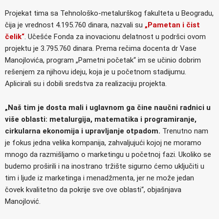
Projekat tima sa Tehnološko-metalurškog fakulteta u Beogradu,
čija je vrednost 4.195.760 dinara, nazvali su
„Pametan i čist
čelik“
. Učešće Fonda za inovacionu delatnost u podršci ovom
projektu je 3.795.760 dinara. Prema rečima docenta dr Vase
Manojlovića, program „Pametni početak“ im se učinio dobrim
rešenjem za njihovu ideju, koja je u početnom stadijumu.
Aplicirali su i dobili sredstva za realizaciju projekta.
„Naš tim je dosta mali i uglavnom ga čine naučni radnici u
više oblasti: metalurgija, matematika i programiranje,
cirkularna ekonomija i upravljanje otpadom.
Trenutno nam
je fokus jedna velika kompanija, zahvaljujući kojoj ne moramo
mnogo da razmišljamo o marketingu u početnoj fazi. Ukoliko se
budemo proširili i na inostrano tržište sigurno ćemo uključiti u
tim i ljude iz marketinga i menadžmenta, jer ne može jedan
čovek kvalitetno da pokrije sve ove oblasti“, objašnjava
Manojlović.