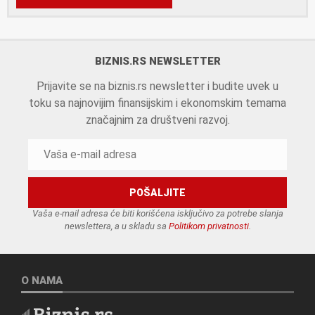
BIZNIS.RS NEWSLETTER
Prijavite se na biznis.rs newsletter i budite uvek u
toku sa najnovijim finansijskim i ekonomskim temama
značajnim za društveni razvoj.
Vaša e-mail adresa će biti korišćena isključivo za potrebe slanja
newslettera, a u skladu sa
Politikom privatnosti
.
O NAMA