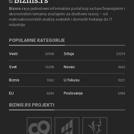
Biznis.rs
je jedinstveni informativni portal koji se bavi finansijskim i
ekonomskim temama značajnim za društveni razvoj – od
makroekonomskih analiza svetskih i domaćih kretanja do IT
industrije.
POPULARNE KATEGORIJE
Vesti
Srbija
24958
23374
Svet
Novac
16298
9663
Biznis
U fokusu
9262
9221
EU
Poslovanje
8284
6984
BIZNIS.RS PROJEKTI