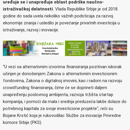
uređuje se i unapređuje oblast podrške naučno-
istraživačkoj delatnosti.
Vlada Republike Srbije je od 2018.
godine do sada uvela nekoliko važnih podsticaja za razvoj
ekonomije znanja i usledilo je povećanje privatnih investicija u
istraživanje, razvoj i inovacije.
“U vezi sa alternativnim izvorima finansiranja pozitivan iskorak
učinjen je donošenjem Zakona o alternativnim investicionim
fondovima, Zakona o digitalnoj imovini, kao i radom na razvoju
crowdfunding finansiranja, čime će se doprineti daljem
unapređenju poslovnog ambijenta, razvoja tržišta startap
kompanija, i pomoći da mala i srednja preduzeća lakše dolaze do
potrebnog kapitala za svoje investicione projekte“, reči su
Bojane Krstić koja je rukovodilac Službe za inovacije Privredne
komore Srbije (PKS).