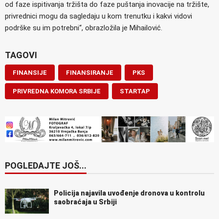
od faze ispitivanja tržišta do faze puštanja inovacije na tržište,
privrednici mogu da sagledaju u kom trenutku i kakvi vidovi
podrške su im potrebni“, obrazložila je Mihailović.
TAGOVI
FINANSIJE
FINANSIRANJE
PKS
PRIVREDNA KOMORA SRBIJE
STARTAP
POGLEDAJTE JOŠ...
Policija najavila uvođenje dronova u kontrolu
saobraćaja u Srbiji