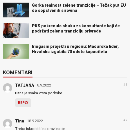
Gorka realnost zelene tranzicije – Težak put EU
do sopstvenih sirovina
PKS pokrenula obuku za konsultante koji će
podržati zelenu tranziciju privrede
Biogasni projekti u regionu: Mađarska lider,
Hrvatska izgubila 70 odsto kapaciteta
KOMENTARI
#1
TATJANA
8.9.2022
Bitna je svaka vrsta podrske
REPLY
#2
Tina
18.9.2022
Treba iskoristiti na pravi nacin