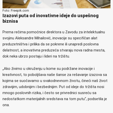
Foto: Freepik.com
Izazovi puta od inovativne ideje do uspešnog
biznisa
Prema rečima pomoćnice direktora u Zavodu za intelektualnu
svojinu Aleksandre Mihailović, inovacije su specifičan alat
preduzetništva i prilika da se pokrene ili unapredi poslovna
delatnost, a inovativna preduzeća stvaraju nova radna mesta,
dok neka ubrzo postaju i lideri na tržištu.
„Ako živimo u okruženju u kome su podržane inovacije i
kreativnost, to poboljšava naše šanse za rešavanje izazova sa
kojima se suočavamo u svakodnevnom životu, čineći naš život
zdravijim, udobnijim i bezbednijim. Put od ideje do tržišta nosi
mnogo poslovnih rizika, i često se privrednici susreću sa
nedostatkom materijalnih sredstava na tom putu“, podsetila je
ona.