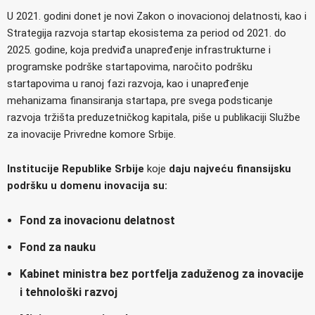
U 2021. godini donet je novi Zakon o inovacionoj delatnosti, kao i
Strategija razvoja startap ekosistema za period od 2021. do
2025. godine, koja predviđa unapređenje infrastrukturne i
programske podrške startapovima, naročito podršku
startapovima u ranoj fazi razvoja, kao i unapređenje
mehanizama finansiranja startapa, pre svega podsticanje
razvoja tržišta preduzetničkog kapitala, piše u publikaciji Službe
za inovacije Privredne komore Srbije.
Institucije Republike Srbije
koje
daju najveću f
inansijsku
podršku u domenu inovacija
su:
Fond za inovacionu delatnost
Fond za nauku
Kabinet ministra bez portfelja zaduženog za inovacije
i tehnološki razvoj