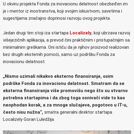
U okviru projekta Fonda za inovacionu delatnost obezbeđen im
je i mentor iz inostranstva, koji svojim iskustvom, savetima i
sugestijama značajno doprinosi razvoju ovog projekta.
Jedan drugi tim stoji iza startapa
Localizely
, koji ubrzava razvoj
višejezičnih aplikacija, a prevod čini praktičnim i pristupačnijim sa
minimalnim greškama. Oni ističu da je njihov proizvod realizovan
bez drugih eksternih pomoći, samo uz podršku Fonda za
inovacionu delatnost.
„Nismo uzimali nikakvo eksterno finansiranje, osim
podrške Fonda za inovacionu delatnost. Smatram da se
eksterna finansiranja više promovišu nego što su stvarno
potrebna startapima i da zbog toga osnivači vide to kao
neophodan korak, a za mnoge slučajeve, pogotovo u IT-u,
često nisu nužna“,
smatra generalni direktor startapa
Localizely Goran Luledžija.