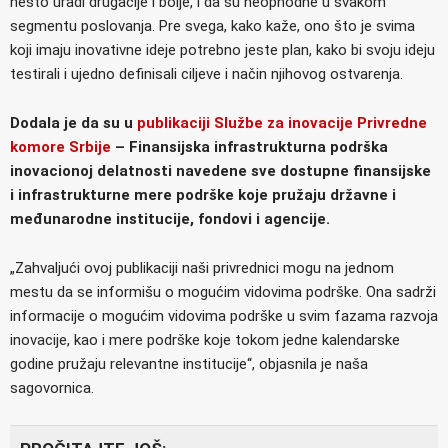
nešto uradi drugačije i bolje, i da su neophodne u svakom
segmentu poslovanja. Pre svega, kako kaže, ono što je svima
koji imaju inovativne ideje potrebno jeste plan, kako bi svoju ideju
testirali i ujedno definisali ciljeve i način njihovog ostvarenja.
Dodala je da su u
publikaciji Službe za inovacije Privredne
komore Srbije
– Finansijska infrastrukturna podrška
inovacionoj delatnosti navedene sve dostupne finansijske
i infrastrukturne mere podrške koje pružaju državne i
međunarodne institucije, fondovi i agencije.
„Zahvaljući ovoj publikaciji naši privrednici mogu na jednom
mestu da se informišu o mogućim vidovima podrške. Ona sadrži
informacije o mogućim vidovima podrške u svim fazama razvoja
inovacije, kao i mere podrške koje tokom jedne kalendarske
godine pružaju relevantne institucije“, objasnila je naša
sagovornica.