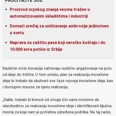
PROČITAJTE JOŠ:
Proizvod srpskog znanja veoma tražen u
automatizovanim skladištima i industriji
Domaći uređaj za uništavanje ambrozije jedinstven
u svetu
Naprava za zaštitu pasa koji neretko koštaju i do
10.000 evra potiče iz Srbije
Različite vrste inovacija zahtevaju različito angažovanje na putu
od ideje do tržišta. U tom smislu, plan za realizaciju inovativne
ideje bi trebalo da obuhvati sve faze razvoja inovativne ideje, kao
i dostupne resurse za njenu realizaciju.
„Dakle, trebalo bi krenuti od onoga što sami možemo da
obezbedimo za realizaciju inovativne ideje i identifikovati ključna
mesta za koje nam je potrebna određena podrška. Na taj način,