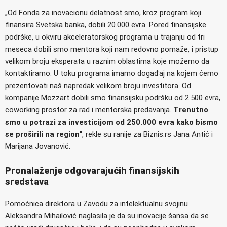
„Od Fonda za inovacionu delatnost smo, kroz program koji
finansira Svetska banka, dobili 20.000 evra. Pored finansijske
podrške, u okviru akceleratorskog programa u trajanju od tri
meseca dobili smo mentora koji nam redovno pomaže, i pristup
velikom broju eksperata u raznim oblastima koje možemo da
kontaktiramo. U toku programa imamo događaj na kojem ćemo
prezentovati naš napredak velikom broju investitora. Od
kompanije Mozzart dobili smo finansijsku podršku od 2.500 evra,
coworking prostor za rad i mentorska predavanja.
Trenutno
smo u potrazi za investicijom od 250.000 evra kako bismo
se proširili na region“
, rekle su ranije za Biznis.rs Jana Antić i
Marijana Jovanović.
Pronalaženje odgovarajućih finansijskih
sredstava
Pomoćnica direktora u Zavodu za intelektualnu svojinu
Aleksandra Mihailović naglasila je da su inovacije šansa da se