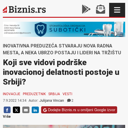
INOVATIVNA PREDUZEĆA STVARAJU NOVA RADNA
MESTA, A NEKA UBRZO POSTAJU I LIDERI NA TRŽIŠTU
Koji sve vidovi podrške
inovacionoj delatnosti postoje u
Srbiji?
INOVACIJE
PREDUZETNIK
SRBIJA
VESTI
7.9.2022 14:34
Autor:
Julijana Vincan
2
Dodajte Biznis.rs u omiljeni Google izvor
Više